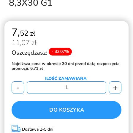
8,3X30 G1
7,
52 zł
11,
07 zł
Oszczędzasz:
- 32,07%
Najniższa cena w okresie 30 dni przed datą rozpoczęcia
promocji:
6,71 zł
ILOŚĆ ZAMAWIANA
-
+
DO KOSZYKA
Dostawa 2-5 dni