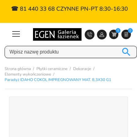
☎ 81 440 33 68 CZYNNE PN-PT 8:30-16:30
0
0

Strona główna
Płytki ceramiczne
Dekoracje
Elementy wykończeniowe
Paradyż IDAHO COKOL IMPREGNOWANY MAT. 8,3X30 G1