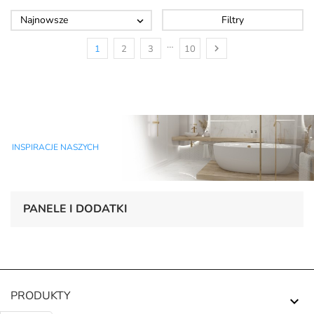
Najnowsze
Filtry

…

1
2
3
10
INSPIRACJE NASZYCH
PANELE I DODATKI
PRODUKTY
