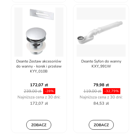
Deante Zestaw akcesoriów
Deante Syfon do wanny
do wanny - korek i przelew
KXY_991W
KYY_010B
172,07 zł
79,98 zł
239,00 zł
119,00 zł
-28%
-32,79%
Najniższa cena z 30 dni:
Najniższa cena z 30 dni:
172,07 zł
84,53 zł
ZOBACZ
ZOBACZ