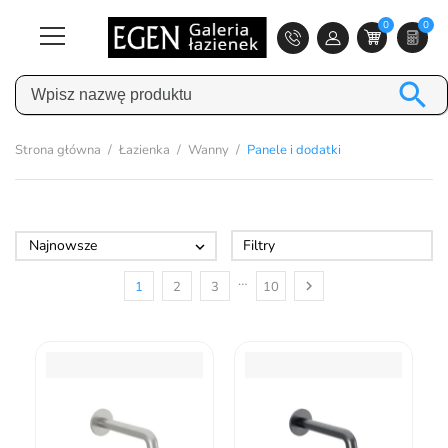
0
0

Strona główna
Łazienka
Wanny
Panele i dodatki
Najnowsze
Filtry

…

1
2
3
10