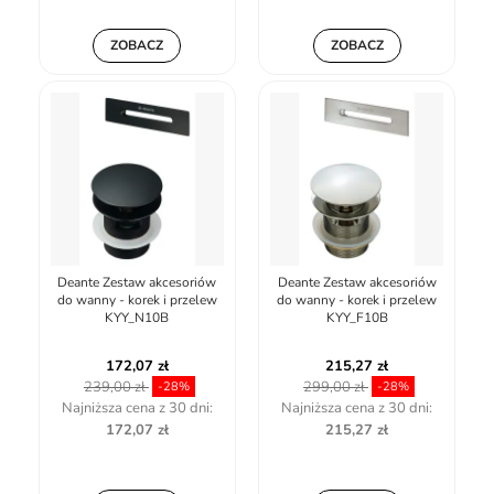
ZOBACZ
ZOBACZ
Deante Zestaw akcesoriów
Deante Zestaw akcesoriów
do wanny - korek i przelew
do wanny - korek i przelew
KYY_N10B
KYY_F10B
172,07 zł
215,27 zł
239,00 zł
299,00 zł
-28%
-28%
Najniższa cena z 30 dni:
Najniższa cena z 30 dni:
172,07 zł
215,27 zł