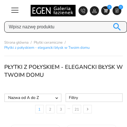
0
0

Strona główna
Płytki ceramiczne
Płytki z połyskiem - elegancki błysk w Twoim domu
PŁYTKI Z POŁYSKIEM - ELEGANCKI BŁYSK W
TWOIM DOMU
Nazwa od A do Z
Filtry

…

1
2
3
21