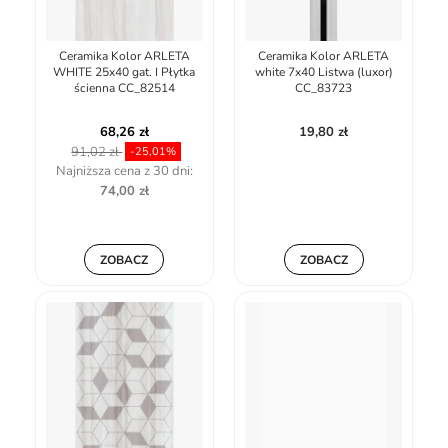
Ceramika Kolor ARLETA
Ceramika Kolor ARLETA
WHITE 25x40 gat. I Płytka
white 7x40 Listwa (luxor)
ścienna CC_82514
CC_83723
68,26 zł
19,80 zł
91,02 zł
-25,01%
Najniższa cena z 30 dni:
74,00 zł
ZOBACZ
ZOBACZ