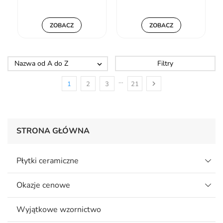
ZOBACZ
ZOBACZ
Nazwa od A do Z
Filtry

…

1
2
3
21
STRONA GŁÓWNA
Płytki ceramiczne
Okazje cenowe
Wyjątkowe wzornictwo