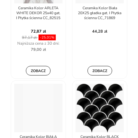
Ceramika Kolor ARLETA
Ceramika Kolor Biała
WHITE DEKOR 25x40 gat.
20X25 gładka gat. I Płytka
I Płytka ścienna CC_82515
ścienna CC_71869
72,87 zł
44,28 zł
97,17 zł
-25,01%
Najniższa cena z 30 dni:
79,00 zł
ZOBACZ
ZOBACZ
Ceramika Kolor BIAŁA
Ceramika Kolor BLACK