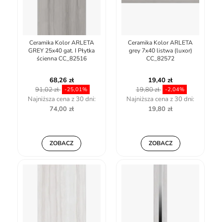
Ceramika Kolor ARLETA
Ceramika Kolor ARLETA
GREY 25x40 gat. I Płytka
grey 7x40 listwa (luxor)
ścienna CC_82516
CC_82572
68,26 zł
19,40 zł
91,02 zł
19,80 zł
-25,01%
-2,04%
Najniższa cena z 30 dni:
Najniższa cena z 30 dni:
74,00 zł
19,80 zł
ZOBACZ
ZOBACZ