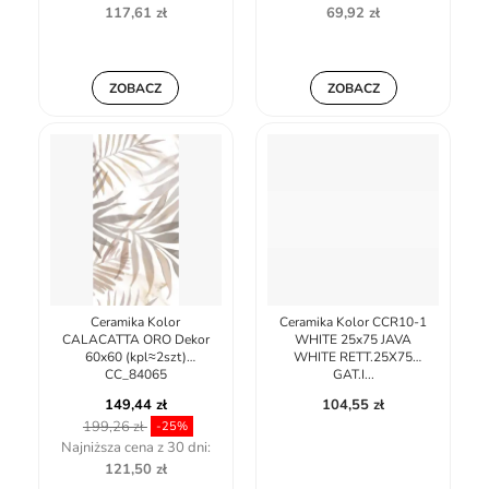
117,61 zł
69,92 zł
ZOBACZ
ZOBACZ
Ceramika Kolor
Ceramika Kolor CCR10-1
CALACATTA ORO Dekor
WHITE 25x75 JAVA
60x60 (kpl≈2szt)
WHITE RETT.25X75
CC_84065
GAT.I...
149,44 zł
104,55 zł
199,26 zł
-25%
Najniższa cena z 30 dni:
121,50 zł