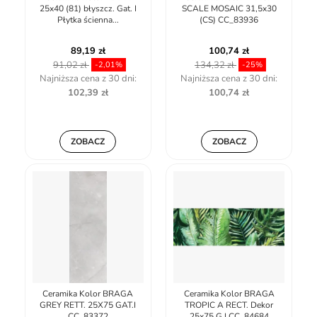
25x40 (81) błyszcz. Gat. I
SCALE MOSAIC 31,5x30
Płytka ścienna...
(CS) CC_83936
89,19 zł
100,74 zł
91,02 zł
134,32 zł
-2,01%
-25%
Najniższa cena z 30 dni:
Najniższa cena z 30 dni:
102,39 zł
100,74 zł
ZOBACZ
ZOBACZ
Ceramika Kolor BRAGA
Ceramika Kolor BRAGA
GREY RETT. 25X75 GAT.I
TROPIC A RECT. Dekor
CC_83372
25x75 G.I CC_84684