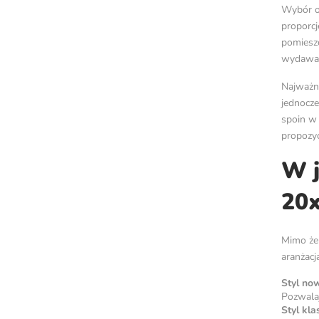
Wybór ok
proporcj
pomieszc
wydawał 
Najważni
jednocze
spoin w 
propozyc
W j
20x
Mimo że 
aranżacj
Styl no
Pozwalaj
Styl kla