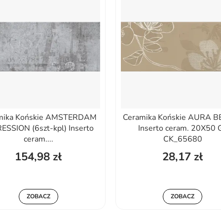
mika Końskie AMSTERDAM
Ceramika Końskie AURA B
ESSION (6szt-kpl) Inserto
Inserto ceram. 20X50 G
ceram....
CK_65680
154,98 zł
28,17 zł
ZOBACZ
ZOBACZ