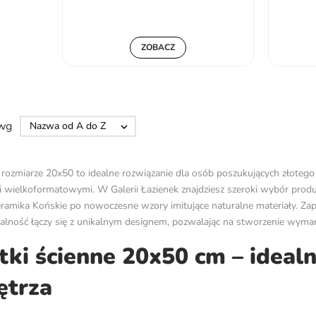
ZOBACZ
 wg
Nazwa od A do Z

 rozmiarze 20x50 to idealne rozwiązanie dla osób poszukujących złoteg
 wielkoformatowymi. W Galerii Łazienek znajdziesz szeroki wybór prod
ramika Końskie po nowoczesne wzory imitujące naturalne materiały. Zapra
alność łączy się z unikalnym designem, pozwalając na stworzenie wyma
tki ścienne 20x50 cm – ideal
ętrza