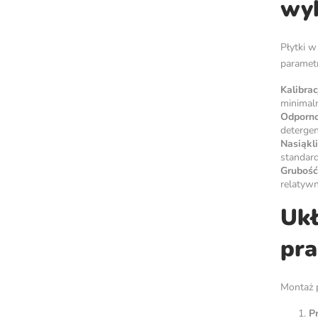
wyb
Płytki w
paramet
Kalibrac
minimaln
Odporno
detergen
Nasiąkl
standard
Grubość 
relatywn
Ukł
pra
Montaż p
P