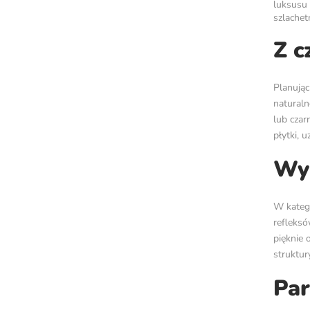
luksusu 
szlachetn
Z c
Planując
naturaln
lub cza
płytki, 
Wyk
W katego
refleksó
pięknie 
struktur
Par