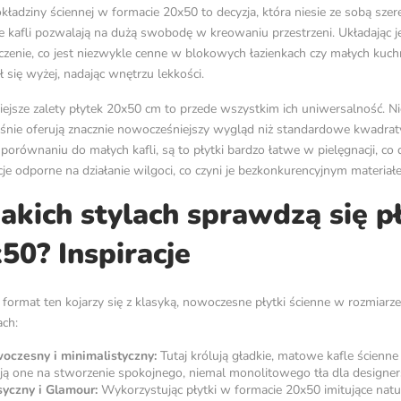
ładziny ściennej w formacie 20x50 to decyzja, która niesie ze sobą szer
e kafli pozwalają na dużą swobodę w kreowaniu przestrzeni. Układając 
zenie, co jest niezwykle cenne w blokowych łazienkach czy małych kuchn
się wyżej, nadając wnętrzu lekkości.
ejsze zalety płytek 20x50 cm to przede wszystkim ich uniwersalność. Nie 
śnie oferują znacznie nowocześniejszy wygląd niż standardowe kwadraty. D
porównaniu do małych kafli, są to płytki bardzo łatwe w pielęgnacji, co d
je odporne na działanie wilgoci, co czyni je bezkonkurencyjnym materiał
akich stylach sprawdzą się p
50? Inspiracje
format ten kojarzy się z klasyką, nowoczesne płytki ścienne w rozmiar
ach:
woczesny i minimalistyczny:
Tutaj królują gładkie, matowe kafle ście
ą one na stworzenie spokojnego, niemal monolitowego tła dla designers
syczny i Glamour:
Wykorzystując płytki w formacie 20x50 imitujące nat