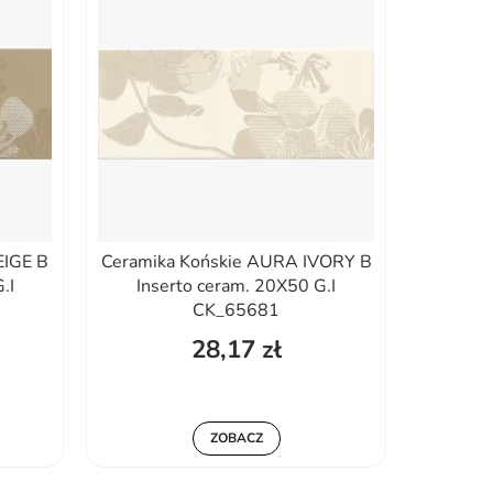
EIGE B
Ceramika Końskie AURA IVORY B
.I
Inserto ceram. 20X50 G.I
CK_65681
28,17 zł
ZOBACZ