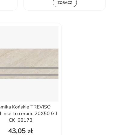
ZOBACZ
amika Końskie TREVISO
Inserto ceram. 20X50 G.I
CK_68173
43,05 zł