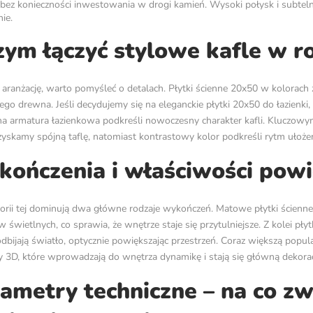
bez konieczności inwestowania w drogi kamień. Wysoki połysk i subteln
ie.
zym łączyć stylowe kafle w 
 aranżację, warto pomyśleć o detalach. Płytki ścienne 20x50 w kolorach
ego drewna. Jeśli decydujemy się na eleganckie płytki 20x50 do łazienki
rna
armatura łazienkowa
podkreśli nowoczesny charakter kafli. Kluczowym
uzyskamy spójną taflę, natomiast kontrastowy kolor podkreśli rytm ułożen
ończenia i właściwości powi
rii tej dominują dwa główne rodzaje wykończeń. Matowe płytki ścienne
w świetlnych, co sprawia, że wnętrze staje się przytulniejsze. Z kolei
odbijają światło, optycznie powiększając przestrzeń. Coraz większą popu
y 3D, które wprowadzają do wnętrza dynamikę i stają się główną dekora
ametry techniczne – na co z