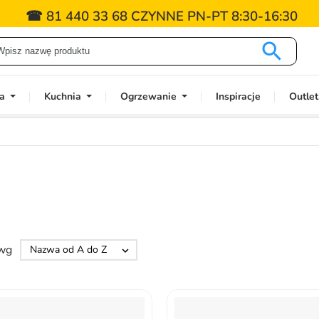
☎ 81 440 33 68 CZYNNE PN-PT 8:30-16:30

a
Kuchnia
Ogrzewanie
Inspiracje
Outlet
 wg
Nazwa od A do Z
