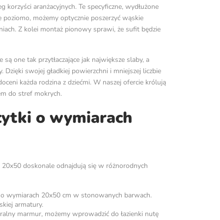
eg korzyści aranżacyjnych. Te specyficzne, wydłużone
je poziomo, możemy optycznie poszerzyć wąskie
iach. Z kolei montaż pionowy sprawi, że sufit będzie
są one tak przytłaczające jak największe slaby, a
zięki swojej gładkiej powierzchni i mniejszej liczbie
oceni każda rodzina z dziećmi. W naszej ofercie królują
em do stref mokrych.
łytki o wymiarach
ze 20x50 doskonale odnajdują się w różnorodnych
nne o wymiarach 20x50 cm w stonowanych barwach.
kiej armatury.
uralny marmur, możemy wprowadzić do łazienki nutę