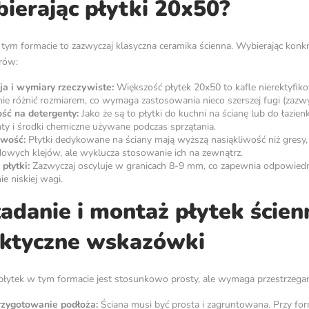
ierając płytki 20x50?
 tym formacie to zazwyczaj klasyczna ceramika ścienna. Wybierając konk
rów:
ja i wymiary rzeczywiste:
Większość płytek 20x50 to kafle nierektyfiko
ie różnić rozmiarem, co wymaga zastosowania nieco szerszej fugi (zazw
ść na detergenty:
Jako że są to płytki do kuchni na ścianę lub do łazie
ty i środki chemiczne używane podczas sprzątania.
iwość:
Płytki dedykowane na ściany mają wyższą nasiąkliwość niż gresy, c
owych klejów, ale wyklucza stosowanie ich na zewnątrz.
płytki:
Zazwyczaj oscyluje w granicach 8-9 mm, co zapewnia odpowiedn
ie niskiej wagi.
adanie i montaż płytek ścien
ktyczne wskazówki
łytek w tym formacie jest stosunkowo prosty, ale wymaga przestrzegani
rzygotowanie podłoża:
Ściana musi być prosta i zagruntowana. Przy for