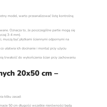
retny model, warto przeanalizować listę kontrolną
wane. Oznacza to, że poszczególne partie mogą się
yczaj 3-4 mm).
nki, muszą być płytkami ściennymi odpornymi na
o ułatwia ich docinanie i montaż przy użyciu
ią trwałość do wykończenia ścian przy zachowaniu
nych 20x50 cm –
a kilku zasad:
macie 50 cm długości wszelkie nierówności będą