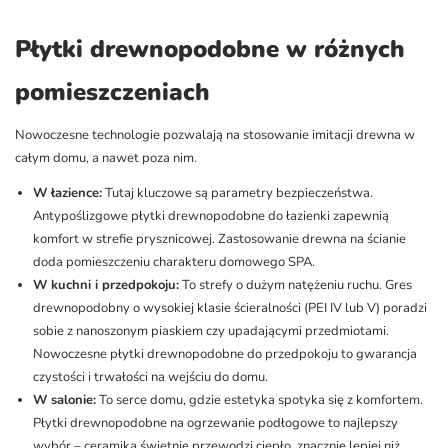
Płytki drewnopodobne w różnych
pomieszczeniach
Nowoczesne technologie pozwalają na stosowanie imitacji drewna w
całym domu, a nawet poza nim.
W łazience:
Tutaj kluczowe są parametry bezpieczeństwa.
Antypoślizgowe płytki drewnopodobne do łazienki zapewnią
komfort w strefie prysznicowej. Zastosowanie drewna na ścianie
doda pomieszczeniu charakteru domowego SPA.
W kuchni i przedpokoju:
To strefy o dużym natężeniu ruchu. Gres
drewnopodobny o wysokiej klasie ścieralności (PEI IV lub V) poradzi
sobie z nanoszonym piaskiem czy upadającymi przedmiotami.
Nowoczesne płytki drewnopodobne do przedpokoju to gwarancja
czystości i trwałości na wejściu do domu.
W salonie:
To serce domu, gdzie estetyka spotyka się z komfortem.
Płytki drewnopodobne na ogrzewanie podłogowe to najlepszy
wybór – ceramika świetnie przewodzi ciepło, znacznie lepiej niż