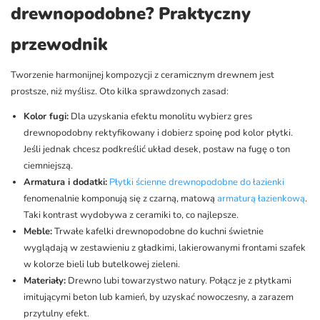
drewnopodobne? Praktyczny
przewodnik
Tworzenie harmonijnej kompozycji z ceramicznym drewnem jest
prostsze, niż myślisz. Oto kilka sprawdzonych zasad:
Kolor fugi:
Dla uzyskania efektu monolitu wybierz gres
drewnopodobny rektyfikowany i dobierz spoinę pod kolor płytki.
Jeśli jednak chcesz podkreślić układ desek, postaw na fugę o ton
ciemniejszą.
Armatura i dodatki:
Płytki ścienne drewnopodobne do łazienki
fenomenalnie komponują się z czarną, matową
armaturą łazienkową
.
Taki kontrast wydobywa z ceramiki to, co najlepsze.
Meble:
Trwałe kafelki drewnopodobne do kuchni świetnie
wyglądają w zestawieniu z gładkimi, lakierowanymi frontami szafek
w kolorze bieli lub butelkowej zieleni.
Materiały:
Drewno lubi towarzystwo natury. Połącz je z płytkami
imitującymi beton lub kamień, by uzyskać nowoczesny, a zarazem
przytulny efekt.