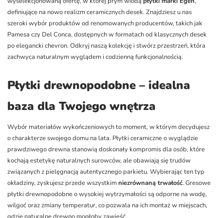
wyselekcjonowaną ofertę, w której prym wiodą
płytki marki Egen
,
definiujące na nowo realizm ceramicznych desek. Znajdziesz u nas
szeroki wybór produktów od renomowanych producentów, takich jak
Pamesa czy Del Conca, dostępnych w formatach od klasycznych desek
po elegancki chevron. Odkryj naszą kolekcję i stwórz przestrzeń, która
zachwyca naturalnym wyglądem i codzienną funkcjonalnością.
Płytki drewnopodobne – idealna
baza dla Twojego wnętrza
Wybór materiałów wykończeniowych to moment, w którym decydujesz
o charakterze swojego domu na lata. Płytki ceramiczne o wyglądzie
prawdziwego drewna stanowią doskonały kompromis dla osób, które
kochają estetykę naturalnych surowców, ale obawiają się trudów
związanych z pielęgnacją autentycznego parkietu. Wybierając ten typ
okładziny, zyskujesz przede wszystkim
niezrównaną trwałość
. Gresowe
płytki drewnopodobne o wysokiej wytrzymałości są odporne na wodę,
wilgoć oraz zmiany temperatur, co pozwala na ich montaż w miejscach,
gdzie naturalne drewno mogłoby zawieść.