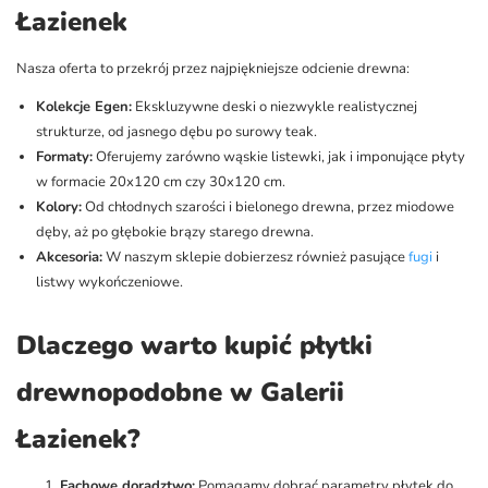
Łazienek
Nasza oferta to przekrój przez najpiękniejsze odcienie drewna:
Kolekcje Egen:
Ekskluzywne deski o niezwykle realistycznej
strukturze, od jasnego dębu po surowy teak.
Formaty:
Oferujemy zarówno wąskie listewki, jak i imponujące płyty
w formacie 20x120 cm czy 30x120 cm.
Kolory:
Od chłodnych szarości i bielonego drewna, przez miodowe
dęby, aż po głębokie brązy starego drewna.
Akcesoria:
W naszym sklepie dobierzesz również pasujące
fugi
i
listwy wykończeniowe.
Dlaczego warto kupić płytki
drewnopodobne w Galerii
Łazienek?
Fachowe doradztwo:
Pomagamy dobrać parametry płytek do