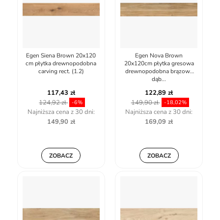
Egen Siena Brown 20x120
Egen Nova Brown
cm płytka drewnopodobna
20x120cm płytka gresowa
carving rect. (1.2)
drewnopodobna brązowy
dąb...
117,43 zł
122,89 zł
124,92 zł
149,90 zł
-6%
-18,02%
Najniższa cena z 30 dni:
Najniższa cena z 30 dni:
149,90 zł
169,09 zł
ZOBACZ
ZOBACZ