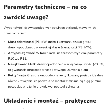
Parametry techniczne – na co
zwrócić uwagę?
Wybór płytek drewnopodobnych powinien być podyktowany ich
przeznaczeniem:
Klasa ścieralności (PEI):
W kuchni i korytarzu szukaj gresu
drewnopodobnego o wysokiej klasie ścieralności (PEI IV/V).
Antypoślizgowość:
W łazienkach i na tarasach wybieraj parametry
R10 lub R11.
Nasiąkliwość:
Płytki drewnopodobne o niskiej nasiąkliwości (<0,5%)
to gwarancja mrozoodporności i łatwego usuwania plam.
Rektyfikacja:
Gres drewnopodobny rektyfikowany posiada idealnie
równe krawędzie, co pozwala na montaż z minimalną fugą (2 mm),
potęgując wrażenie prawdziwej podłogi z drewna.
Układanie i montaż – praktyczne