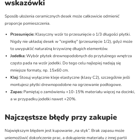
wskazówki
Sposób ułożenia ceramicznych desek może całkowicie odmienić
proporcje pomieszczenia.
Przesunięcie:
Klasyczny wzór to przesunięcie o 1/3 długości płytki.
Nigdy nie układaj desek w "cegiełkę" (przesunięcie 1/2), gdyż może
to uwypuklić naturalną krzywiznę długich elementów.
Jodełka:
Wybór płytek drewnopodobnych do przytulnego wnętrza
często pada na wzór jodełki. Do tego celu najlepiej nadają się
mniejsze formaty, np. 15x60 cm.
Klej:
Stosuj wyłącznie kleje elastyczne (klasy C2), szczególnie jeśli
montujesz płytki drewnopodobne na ogrzewanie podłogowe.
Zapas:
Pamiętaj o zamówieniu +10-15% materiału więcej na docinki,
a w przypadku jodełki nawet +20%.
Najczęstsze błędy przy zakupie
Największym błędem jest kupowanie „na styk”. Brak zapasu może
uniemożliwić dokończenie prac, a dokupienie materiału z innej partii