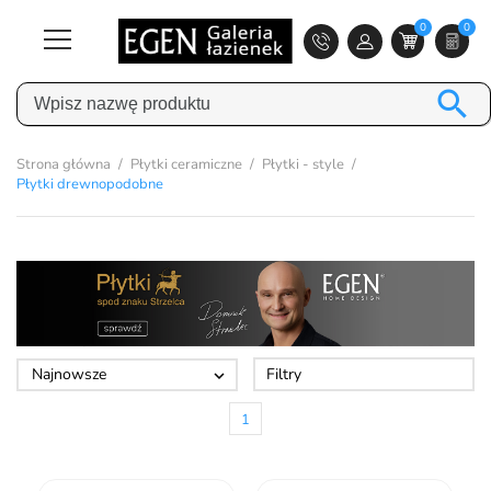
0
0

Strona główna
Płytki ceramiczne
Płytki - style
Płytki drewnopodobne
Najnowsze
Filtry

1