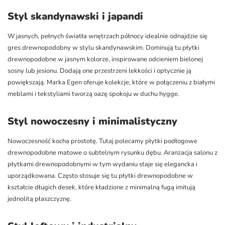
Styl skandynawski i japandi
W jasnych, pełnych światła wnętrzach północy idealnie odnajdzie się
gres drewnopodobny w stylu skandynawskim. Dominują tu płytki
drewnopodobne w jasnym kolorze, inspirowane odcieniem bielonej
sosny lub jesionu. Dodają one przestrzeni lekkości i optycznie ją
powiększają. Marka Egen oferuje kolekcje, które w połączeniu z białymi
meblami i tekstyliami tworzą oazę spokoju w duchu hygge.
Styl nowoczesny i minimalistyczny
Nowoczesność kocha prostotę. Tutaj polecamy płytki podłogowe
drewnopodobne matowe o subtelnym rysunku dębu. Aranżacja salonu z
płytkami drewnopodobnymi w tym wydaniu staje się elegancka i
uporządkowana. Często stosuje się tu płytki drewnopodobne w
kształcie długich desek, które kładzione z minimalną fugą imitują
jednolitą płaszczyznę.