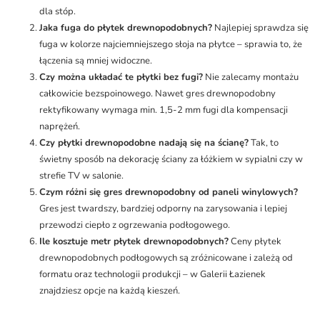
dla stóp.
Jaka fuga do płytek drewnopodobnych?
Najlepiej sprawdza się
fuga w kolorze najciemniejszego słoja na płytce – sprawia to, że
łączenia są mniej widoczne.
Czy można układać te płytki bez fugi?
Nie zalecamy montażu
całkowicie bezspoinowego. Nawet gres drewnopodobny
rektyfikowany wymaga min. 1,5-2 mm fugi dla kompensacji
naprężeń.
Czy płytki drewnopodobne nadają się na ścianę?
Tak, to
świetny sposób na dekorację ściany za łóżkiem w sypialni czy w
strefie TV w salonie.
Czym różni się gres drewnopodobny od paneli winylowych?
Gres jest twardszy, bardziej odporny na zarysowania i lepiej
przewodzi ciepło z ogrzewania podłogowego.
Ile kosztuje metr płytek drewnopodobnych?
Ceny płytek
drewnopodobnych podłogowych są zróżnicowane i zależą od
formatu oraz technologii produkcji – w Galerii Łazienek
znajdziesz opcje na każdą kieszeń.