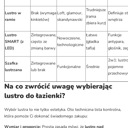
Trudniejsze
Lustro w
Brak (wymaga
Loft, glamour,
Definiuje st
(rama
ramie
kinkietów)
skandynawski
wnętrza
zbiera kurz)
Lustro
Zintegrowane,
Łatwe
Funkcje
Nowoczesne,
SMART (z
często ze
(gładka
antypara,
technologiczne
LED)
zmianą barwy
tafla)
głośnik, ze
2w1: lustr
Szafka
Zintegrowane
Funkcjonalne
Średnie
pojemne
lustrzana
lub brak
przechowy
Na co zwrócić uwagę wybierając
lustro do łazienki?
Wybór lustra to nie tylko estetyka. Oto techniczna lista kontrolna,
która pomoże Ci dokonać świadomego zakupu:
Wymiar i proporcje:
Prosta zasada mówi, że
lustro nad