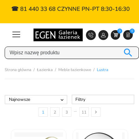
☎ 81 440 33 68 CZYNNE PN-PT 8:30-16:30
0
0

Strona główna
Łazienka
Meble łazienkowe
Lustra
Najnowsze
Filtry

…

1
2
3
11