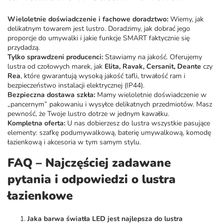
Wieloletnie doświadczenie i fachowe doradztwo:
Wiemy, jak
delikatnym towarem jest lustro. Doradzimy, jak dobrać jego
proporcje do umywalki i jakie funkcje SMART faktycznie się
przydadzą.
Tylko sprawdzeni producenci:
Stawiamy na jakość. Oferujemy
lustra od czołowych marek, jak
Elita, Ravak, Cersanit, Deante
czy
Rea
, które gwarantują wysoką jakość tafli, trwałość ram i
bezpieczeństwo instalacji elektrycznej (IP44).
Bezpieczna dostawa szkła:
Mamy wieloletnie doświadczenie w
„pancernym” pakowaniu i wysyłce delikatnych przedmiotów. Masz
pewność, że Twoje lustro dotrze w jednym kawałku.
Kompletna oferta:
U nas dobierzesz do lustra wszystkie pasujące
elementy:
szafkę podumywalkową
,
baterię umywalkową
,
komodę
łazienkową
i
akcesoria
w tym samym stylu.
FAQ – Najczęściej zadawane
pytania i odpowiedzi o lustra
łazienkowe
Jaka barwa światła LED jest najlepsza do lustra