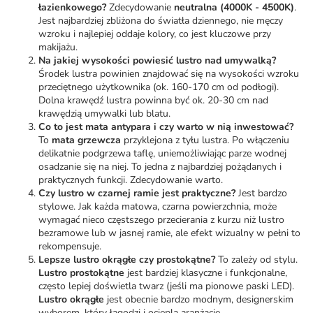
łazienkowego?
Zdecydowanie
neutralna (4000K - 4500K)
.
Jest najbardziej zbliżona do światła dziennego, nie męczy
wzroku i najlepiej oddaje kolory, co jest kluczowe przy
makijażu.
Na jakiej wysokości powiesić lustro nad umywalką?
Środek lustra powinien znajdować się na wysokości wzroku
przeciętnego użytkownika (ok. 160-170 cm od podłogi).
Dolna krawędź lustra powinna być ok. 20-30 cm nad
krawędzią umywalki lub blatu.
Co to jest mata antypara i czy warto w nią inwestować?
To
mata grzewcza
przyklejona z tyłu lustra. Po włączeniu
delikatnie podgrzewa taflę, uniemożliwiając parze wodnej
osadzanie się na niej. To jedna z najbardziej pożądanych i
praktycznych funkcji. Zdecydowanie warto.
Czy lustro w czarnej ramie jest praktyczne?
Jest bardzo
stylowe. Jak każda matowa, czarna powierzchnia, może
wymagać nieco częstszego przecierania z kurzu niż lustro
bezramowe lub w jasnej ramie, ale efekt wizualny w pełni to
rekompensuje.
Lepsze lustro okrągłe czy prostokątne?
To zależy od stylu.
Lustro prostokątne
jest bardziej klasyczne i funkcjonalne,
często lepiej doświetla twarz (jeśli ma pionowe paski LED).
Lustro okrągłe
jest obecnie bardzo modnym, designerskim
wyborem, który łagodzi i ociepla aranżację.