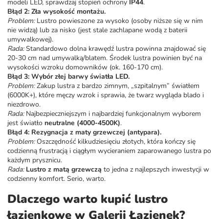
modeli LED, sprawdzaj stopień ochrony
IP44
.
Błąd 2: Zła wysokość montażu.
Problem:
Lustro powieszone za wysoko (osoby niższe się w nim
nie widzą) lub za nisko (jest stale zachlapane wodą z
baterii
umywalkowej
).
Rada:
Standardowo dolna krawędź lustra powinna znajdować się
20-30 cm nad umywalką/blatem. Środek lustra powinien być na
wysokości wzroku domowników (ok. 160-170 cm).
Błąd 3: Wybór złej barwy światła LED.
Problem:
Zakup lustra z bardzo zimnym, „szpitalnym” światłem
(6000K+), które męczy wzrok i sprawia, że twarz wygląda blado i
niezdrowo.
Rada:
Najbezpieczniejszym i najbardziej funkcjonalnym wyborem
jest światło
neutralne (4000-4500K)
.
Błąd 4: Rezygnacja z maty grzewczej (antypara).
Problem:
Oszczędność kilkudziesięciu złotych, która kończy się
codzienną frustracją i ciągłym wycieraniem zaparowanego lustra po
każdym prysznicu.
Rada:
Lustro z matą grzewczą
to jedna z najlepszych inwestycji w
codzienny komfort. Serio, warto.
Dlaczego warto kupić lustro
łazienkowe w Galerii Łazienek?