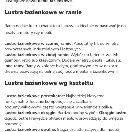
nastrojowe
oświetlenie łazienkowe
.
Lustra łazienkowe w ramie
Rama nadaje lustru charakteru i pozwala idealnie dopasować je do
reszty armatury czy mebli.
Lustro łazienkowe w czarnej ramie:
Absolutny hit do wnętrz
nowoczesnych, industrialnych i loftowych.
Lustro łazienkowe w złotej ramie:
Wybór do łazienek w stylu
glamour, retro lub klasycznym. Dodaje wnętrzu ciepła i luksusu.
Inne ramy:
Ramy w kolorze białym, grafitowym czy w dekorze
drewna pozwalają na pełną spójność z
meblami łazienkowymi
.
Lustra łazienkowe wg kształtu
Lustro łazienkowe prostokątne:
Najbardziej klasyczne i
funkcjonalne. Idealnie komponuje się z
szafkami
podumywalkowymi
, często występuje w wariancie z
półką
.
Lustro łazienkowe okrągłe:
Bardzo modny wybór.
Okrągłe lustro
łagodzi ostre krawędzie płytek i mebli, wprowadzając do wnętrza
harmonię.
Lustra łazienkowe owalne:
Elegancka alternatywa dla modeli