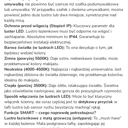
umywalkę
nie powinno być szersze niż
szafka podumywalkowa
lub umywalka. W przypadku
szafek z dwiema umywalkami
, można
powiesić jedno duże lustro lub dwa mniejsze, symetrycznie nad
każdą misą.
Ochrona przed wilgocią (Stopień IP):
Kluczowy parametr dla
luster LED
. Lustro łazienkowe musi być odporne na wilgoć i
zachlapanie. Absolutne minimum to
IP44
. Gwarantuje to
bezpieczeństwo instalacji elektrycznej.
Barwa światła (w lustrach LED):
To ona decyduje o tym, jak
będziesz widzieć kolory.
Zimna (powyżej 5500K):
Daje ostre, niebieskawe światło; może
przekłamywać kolory makijażu.
Neutralna (4000-4500K):
Najlepsza i najbardziej uniwersalna. Jest
najbardziej zbliżona do światła dziennego, nie przekłamuje kolorów,
idealna do makijażu.
Ciepła (poniżej 3500K):
Daje żółte, relaksujące światło. Świetna
jako oświetlenie nastrojowe, ale gorsza do precyzyjnych czynności.
Sposób włączania (w lustrach LED):
Może to być klasyczny
włącznik ścienny, ale coraz częściej jest to
dotykowy przycisk
w
tafli lustra lub sensor ruchu (wystarczy machnąć ręką).
Funkcje SMART – czego naprawdę potrzebujesz?
Lustro łazienkowe z matą grzewczą (antypara):
To „must-have”
w każdej łazience. Mata podgrzewa taflę, zapobiegając jej