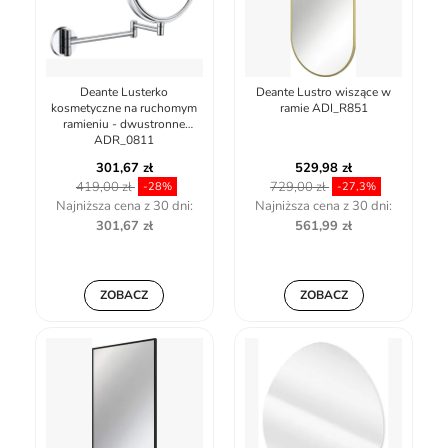
Deante Lusterko
Deante Lustro wiszące w
kosmetyczne na ruchomym
ramie ADI_R851
ramieniu - dwustronne
ADR_0811
301,67 zł
529,98 zł
419,00 zł
729,00 zł
-28%
-27,3%
Najniższa cena z 30 dni:
Najniższa cena z 30 dni:
301,67 zł
561,99 zł
ZOBACZ
ZOBACZ