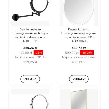
Deante Lusterko
Deante Lusterko
kosmetyczne na ruchomym
kosmetyczne magnetyczne
ramieniu - dwustronne
- podświetlenie LED
ADR_N811
ADR_0821
359,26 zł
430,72 zł
499,00 zł
599,00 zł
-28%
-28,09%
Najniższa cena z 30 dni:
Najniższa cena z 30 dni:
359,25 zł
430,72 zł
ZOBACZ
ZOBACZ