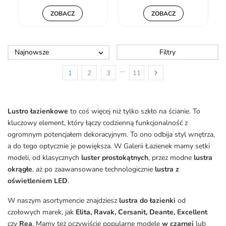
ZOBACZ
ZOBACZ
Najnowsze
Filtry

…

1
2
3
11
Lustro łazienkowe
to coś więcej niż tylko szkło na ścianie. To
kluczowy element, który łączy codzienną funkcjonalność z
ogromnym potencjałem dekoracyjnym. To ono odbija styl wnętrza,
a do tego optycznie je powiększa. W Galerii Łazienek mamy setki
modeli, od klasycznych
luster prostokątnych
, przez modne
lustra
okrągłe
, aż po zaawansowane technologicznie
lustra z
oświetleniem LED
.
W naszym asortymencie znajdziesz
lustra do łazienki
od
czołowych marek, jak
Elita, Ravak, Cersanit, Deante, Excellent
czy
Rea
. Mamy też oczywiście popularne modele
w czarnej
lub