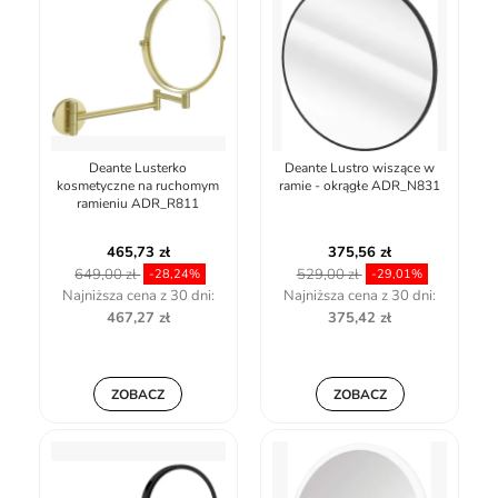
Deante Lusterko
Deante Lustro wiszące w
kosmetyczne na ruchomym
ramie - okrągłe ADR_N831
ramieniu ADR_R811
465,73 zł
375,56 zł
649,00 zł
529,00 zł
-28,24%
-29,01%
Najniższa cena z 30 dni:
Najniższa cena z 30 dni:
467,27 zł
375,42 zł
ZOBACZ
ZOBACZ