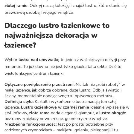
złotej ramie
. Odkryj naszą kolekcję i znajdź lustro, które stanie się
prawdziwą ozdobą Twojego wnętrza.
Dlaczego lustro łazienkowe to
najważniejsza dekoracja w
łazience?
Wybór
lustra nad umywalkę
to jedna z ważniejszych decyzji przy
remoncie. To już dawno nie jest tylko gładka tafla szkła. Dziś to
wielofunkcyjne centrum łazienki.
Optyczne powiększenie przestrzeni:
Nic tak nie „robi roboty” w
małej łazience, jak dobrze dobrane, duże lustro. Odbija światło i
ściany, momentalnie dodając wnętrzu optycznego metrażu.
Definicja stylu:
Kształt i wykończenie lustra nadają ton całej
łazience.
Lustro łazienkowe w czarnej ramie
idealnie wpisze się w
styl loftowy,
złota rama
doda elegancji glamour, a
lustro okrągłe
bez ramy zmiękczy nowoczesne, geometryczne wnętrze.
Niezbędna funkcjonalność:
Jest po prostu potrzebne przy
codziennych czynnościach – makijażu, goleniu, pielęgnacji. I tu