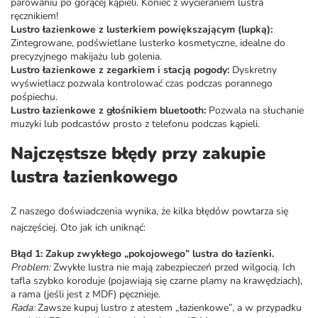
parowaniu po gorącej kąpieli. Koniec z wycieraniem lustra
ręcznikiem!
Lustro łazienkowe z lusterkiem powiększającym (lupką):
Zintegrowane, podświetlane lusterko kosmetyczne, idealne do
precyzyjnego makijażu lub golenia.
Lustro łazienkowe z zegarkiem i stacją pogody:
Dyskretny
wyświetlacz pozwala kontrolować czas podczas porannego
pośpiechu.
Lustro łazienkowe z głośnikiem bluetooth:
Pozwala na słuchanie
muzyki lub podcastów prosto z telefonu podczas kąpieli.
Najczęstsze błędy przy zakupie
lustra łazienkowego
Z naszego doświadczenia wynika, że kilka błędów powtarza się
najczęściej. Oto jak ich uniknąć:
Błąd 1: Zakup zwykłego „pokojowego” lustra do łazienki.
Problem:
Zwykłe lustra nie mają zabezpieczeń przed wilgocią. Ich
tafla szybko koroduje (pojawiają się czarne plamy na krawędziach),
a rama (jeśli jest z MDF) pęcznieje.
Rada:
Zawsze kupuj lustro z atestem „łazienkowe”, a w przypadku