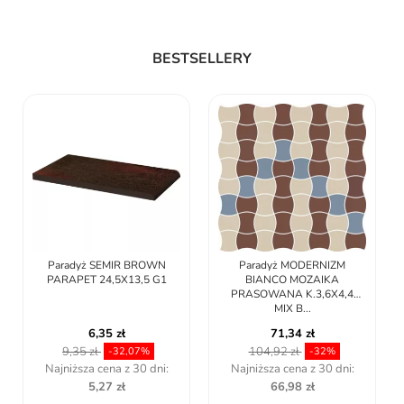
BESTSELLERY
Paradyż SEMIR BROWN
Paradyż MODERNIZM
PARAPET 24,5X13,5 G1
BIANCO MOZAIKA
PRASOWANA K.3,6X4,4
MIX B...
6,35 zł
71,34 zł
9,35 zł
104,92 zł
-32,07%
-32%
Najniższa cena z 30 dni:
Najniższa cena z 30 dni:
5,27 zł
66,98 zł