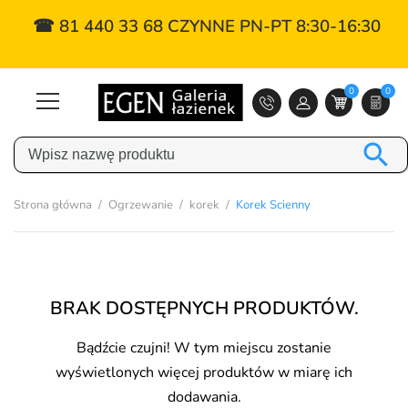
☎ 81 440 33 68 CZYNNE PN-PT 8:30-16:30
0
0

Strona główna
Ogrzewanie
korek
Korek Scienny
BRAK DOSTĘPNYCH PRODUKTÓW.
Bądźcie czujni! W tym miejscu zostanie
wyświetlonych więcej produktów w miarę ich
dodawania.