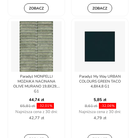
ZOBACZ
ZOBACZ
Paradyż MONPELLI
Paradyż My Way URBAN
MOZAIKA NACINANA
COLOURS GREEN TACO
OLIVE MURANO 19,8X29,8
4,8X4,8 G1
G1
44,74 zł
5,85 zł
65,81 zł
8,61 zł
-32,01%
-32,06%
Najniższa cena z 30 dni:
Najniższa cena z 30 dni:
42,77 zł
4,79 zł