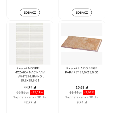
ZOBACZ
ZOBACZ
Paradyż MONPELLI
Paradyż ILARIO BEIGE
MOZAIKA NACINANA
PARAPET 24,5X13,5 G1
WHITE MURANO
19,8X29,8 G1
44,74 zł
10,63 zł
65,81 zł
11,44 zł
-32,01%
-7,07%
Najniższa cena z 30 dni:
Najniższa cena z 30 dni:
42,77 zł
9,74 zł