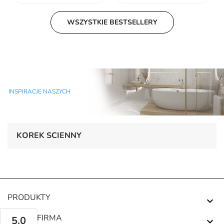
WSZYSTKIE BESTSELLERY
INSPIRACJE NASZYCH
KOREK SCIENNY
PRODUKTY

NASZA FIRMA
5.0
