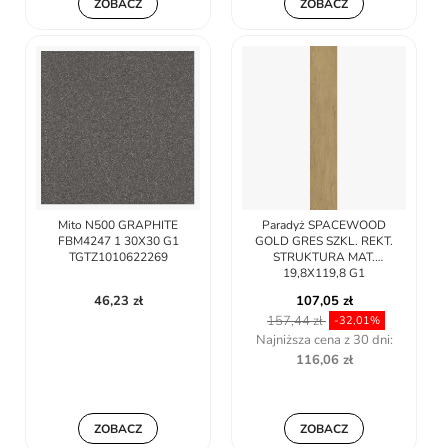
ZOBACZ
ZOBACZ
Mito N500 GRAPHITE
Paradyż SPACEWOOD
FBM4247 1 30X30 G1
GOLD GRES SZKL. REKT.
TGTZ1010622269
STRUKTURA MAT.
19,8X119,8 G1
46,23 zł
107,05 zł
157,44 zł
-32,01%
Najniższa cena z 30 dni:
116,06 zł
ZOBACZ
ZOBACZ