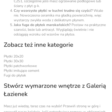
C2S1, szczególnie jeśli masz ogrzewanie podłogowe lub
ściany z płyt g-k.
Czy wzorzyste płytki w kuchni trudno się czyści?
Wcale
nie. Nowoczesna ceramika ma gładką powierzchnię, więc
wystarczy zwykła woda z delikatnym płynem.
Jaka fuga do płytek marokańskich?
Postaw na praktyczne
szarości, beże lub antracyt. Wyglądają świetnie i nie
odciągają wzroku od wzorów na płytce.
Zobacz też inne kategorie
Płytki 20x20
Płytki 30x30
Płytki patchworkowe
Płytki imitujące cement
Fugi do płytek
Stwórz wymarzone wnętrze z Galerią
Łazienek
Masz już wiedzę, teraz czas na wybór! Przewiń stronę w górę i
sprawdź nasze kolekcje. Jeśli potrzebujesz pomocy w obliczeniach