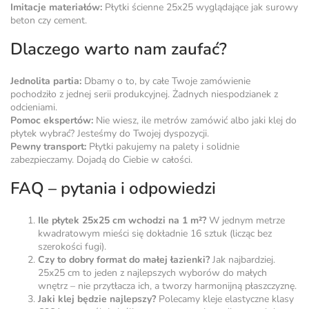
Imitacje materiałów:
Płytki ścienne 25x25 wyglądające jak surowy
beton czy cement.
Dlaczego warto nam zaufać?
Jednolita partia:
Dbamy o to, by całe Twoje zamówienie
pochodziło z jednej serii produkcyjnej. Żadnych niespodzianek z
odcieniami.
Pomoc ekspertów:
Nie wiesz, ile metrów zamówić albo jaki
klej do
płytek
wybrać? Jesteśmy do Twojej dyspozycji.
Pewny transport:
Płytki pakujemy na palety i solidnie
zabezpieczamy. Dojadą do Ciebie w całości.
FAQ – pytania i odpowiedzi
Ile płytek 25x25 cm wchodzi na 1 m²?
W jednym metrze
kwadratowym mieści się dokładnie 16 sztuk (licząc bez
szerokości fugi).
Czy to dobry format do małej łazienki?
Jak najbardziej.
25x25 cm to jeden z najlepszych wyborów do małych
wnętrz – nie przytłacza ich, a tworzy harmonijną płaszczyznę.
Jaki klej będzie najlepszy?
Polecamy kleje elastyczne klasy