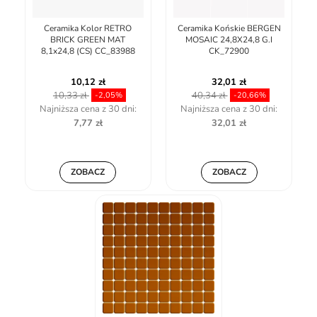
Ceramika Kolor RETRO
Ceramika Końskie BERGEN
BRICK GREEN MAT
MOSAIC 24,8X24,8 G.I
8,1x24,8 (CS) CC_83988
CK_72900
10,12 zł
32,01 zł
10,33 zł
40,34 zł
-2,05%
-20,66%
Najniższa cena z 30 dni:
Najniższa cena z 30 dni:
7,77 zł
32,01 zł
ZOBACZ
ZOBACZ