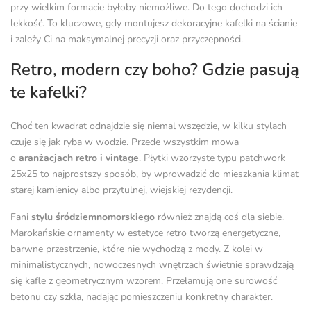
przy wielkim formacie byłoby niemożliwe. Do tego dochodzi ich
lekkość. To kluczowe, gdy montujesz dekoracyjne kafelki na ścianie
i zależy Ci na maksymalnej precyzji oraz przyczepności.
Retro, modern czy boho? Gdzie pasują
te kafelki?
Choć ten kwadrat odnajdzie się niemal wszędzie, w kilku stylach
czuje się jak ryba w wodzie. Przede wszystkim mowa
o
aranżacjach retro i vintage
. Płytki wzorzyste typu patchwork
25x25 to najprostszy sposób, by wprowadzić do mieszkania klimat
starej kamienicy albo przytulnej, wiejskiej rezydencji.
Fani
stylu śródziemnomorskiego
również znajdą coś dla siebie.
Marokańskie ornamenty w estetyce retro tworzą energetyczne,
barwne przestrzenie, które nie wychodzą z mody. Z kolei w
minimalistycznych, nowoczesnych wnętrzach świetnie sprawdzają
się kafle z geometrycznym wzorem. Przełamują one surowość
betonu czy szkła, nadając pomieszczeniu konkretny charakter.