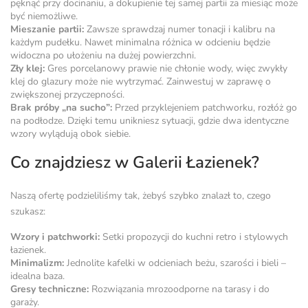
pęknąć przy docinaniu, a dokupienie tej samej partii za miesiąc może
być niemożliwe.
Mieszanie partii:
Zawsze sprawdzaj numer tonacji i kalibru na
każdym pudełku. Nawet minimalna różnica w odcieniu będzie
widoczna po ułożeniu na dużej powierzchni.
Zły klej:
Gres porcelanowy prawie nie chłonie wody, więc zwykły
klej do glazury może nie wytrzymać. Zainwestuj w zaprawę o
zwiększonej przyczepności.
Brak próby „na sucho”:
Przed przyklejeniem patchworku, rozłóż go
na podłodze. Dzięki temu unikniesz sytuacji, gdzie dwa identyczne
wzory wylądują obok siebie.
Co znajdziesz w Galerii Łazienek?
Naszą ofertę podzieliliśmy tak, żebyś szybko znalazł to, czego
szukasz:
Wzory i patchworki:
Setki propozycji do kuchni retro i stylowych
łazienek.
Minimalizm:
Jednolite kafelki w odcieniach beżu, szarości i bieli –
idealna baza.
Gresy techniczne:
Rozwiązania mrozoodporne na tarasy i do
garaży.