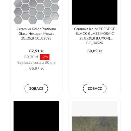
Ceramika Kolor Platinum
Ceramika Kolor PRESTIGE
Glass Hexagon Mosaic
BLACK GLASS MOSAIC
25x25,8 CC_82593
25,8x25,8 (LUXOR)
CC_84526
87,51 zł
60,89 zł
89,30 zł
-2%
Najniższa cena z 30 dni:
66,97 zł
ZOBACZ
ZOBACZ