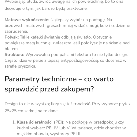
Wybierając płytki, zwróć uwagę na ich powierzchnię, bo to ona
decyduje o tym, jak bardzo będą praktyczne:
Matowe wykończenie:
Najlepszy wybór na podłogę. Na
beżowych, matowych gresach mniej widać smugi, kurz i codzienne
zabrudzenia.
Połysk:
Takie kafelki świetnie odbijają światło. Optycznie
powiększą małą kuchnię, zwłaszcza jeśli położysz je na ścianie nad
blatem.
Struktura:
Wyczuwalna pod palcami tekstura to nie tylko design.
Często idzie w parze z lepszą antypoślizgowością, co docenisz w
strefie prysznica.
Parametry techniczne – co warto
sprawdzić przed zakupem?
Design to nie wszystko; liczy się też trwałość. Przy wyborze płytek
25x25 cm zerknij na te dane:
Klasa ścieralności (PEI):
Na podłogę w przedpokoju czy
kuchni wybierz PEI IV lub V. W łazience, gdzie chodzisz w
miękkim obuwiu, wystarczy PEI III.