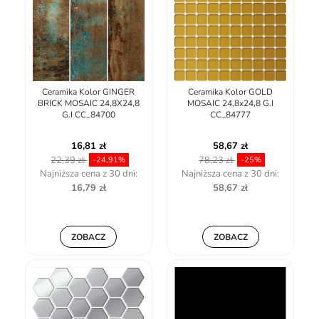
Ceramika Kolor GINGER
Ceramika Kolor GOLD
BRICK MOSAIC 24,8X24,8
MOSAIC 24,8x24,8 G.I
G.I CC_84700
CC_84777
16,81 zł
58,67 zł
22,39 zł
78,23 zł
-24,91%
-25%
Najniższa cena z 30 dni:
Najniższa cena z 30 dni:
16,79 zł
58,67 zł
ZOBACZ
ZOBACZ