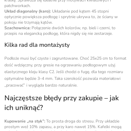
kratkę. Sprawdza się idealnie przy motywach kwiatowych i
patchworkach.
Układ diagonalny (karo):
Układanie pod kątem 45 stopni
optycznie powiększa podłogę i sprytnie ukrywa to, że ściany w
pokoju nie trzymają kątów.
Szachownica:
Połączenie dwóch kolorów, np. bieli i czerni, to
przepis na elegancką podłogę, która nigdy się nie zestarzeje.
Kilka rad dla montażysty
Podłoże musi być czyste i zagruntowane. Choć 25x25 cm to format
dość wdzięczny, przy gresie na ogrzewaniu podłogowym użyj
elastycznego kleju klasy C2. Jeśli chodzi o fugę, dla tego rozmiaru
optymalne będzie 3–4 mm. Taka szerokość pozwala materiałowi
„pracować” i wygląda bardzo naturalnie.
Najczęstsze błędy przy zakupie – jak
ich uniknąć?
Kupowanie „na styk”:
To prosta droga do stresu. Przy układzie
prostym weź 10% zapasu, a przy karo nawet 15%. Kafelki mogą