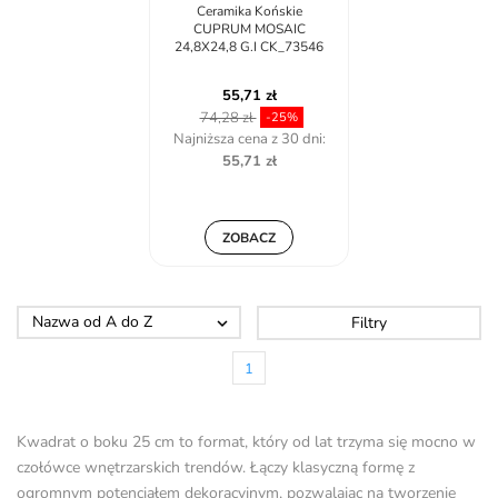
Ceramika Końskie
CUPRUM MOSAIC
24,8X24,8 G.I CK_73546
55,71 zł
74,28 zł
-25%
Najniższa cena z 30 dni:
55,71 zł
ZOBACZ
Nazwa od A do Z
Filtry

1
Kwadrat o boku 25 cm to format, który od lat trzyma się mocno w
czołówce wnętrzarskich trendów. Łączy klasyczną formę z
ogromnym potencjałem dekoracyjnym, pozwalając na tworzenie