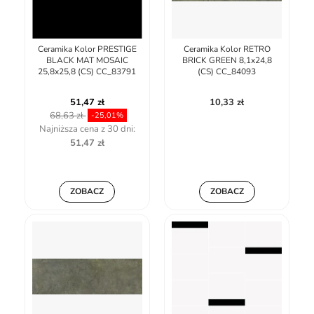
Ceramika Kolor PRESTIGE
Ceramika Kolor RETRO
BLACK MAT MOSAIC
BRICK GREEN 8,1x24,8
25,8x25,8 (CS) CC_83791
(CS) CC_84093
51,47 zł
10,33 zł
68,63 zł
-25,01%
Najniższa cena z 30 dni:
51,47 zł
ZOBACZ
ZOBACZ