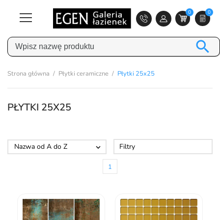
0
0

Strona główna
Płytki ceramiczne
Płytki 25x25
PŁYTKI 25X25
Nazwa od A do Z
Filtry

1