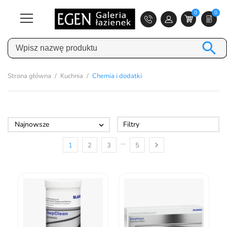
0
0

Strona główna
Kuchnia
Chemia i dodatki
Najnowsze
Filtry

…

1
2
3
5