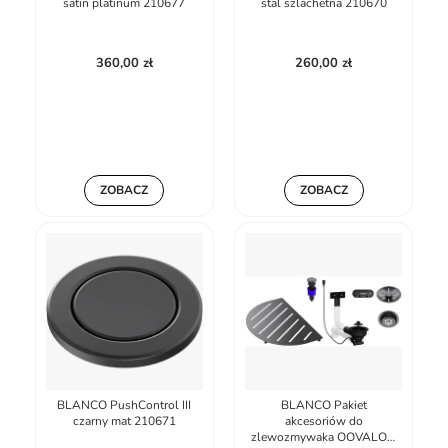
satin platinum 210677
stal szlachetna 210670
360,00 zł
260,00 zł
ZOBACZ
ZOBACZ
BLANCO PushControl III
BLANCO Pakiet
czarny mat 210671
akcesoriów do
zlewozmywaka OOVALON