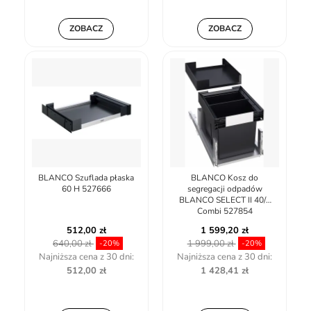
ZOBACZ
ZOBACZ
BLANCO Szuflada płaska
BLANCO Kosz do
60 H 527666
segregacji odpadów
BLANCO SELECT II 40/2
Combi 527854
512,00 zł
1 599,20 zł
640,00 zł
1 999,00 zł
-20%
-20%
Najniższa cena z 30 dni:
Najniższa cena z 30 dni:
512,00 zł
1 428,41 zł