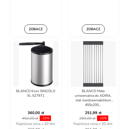
ZOBACZ
ZOBACZ
BLANCO Kosz SINGOLO
BLANCO Mata
XL 527971
uniwersalna do ADIRA,
stal nierdzewna/silikon
455x200...
360,00 zł
251,99 zł
450,00 zł
280,00 zł
-20%
-10%
Najniższa cena z 30 dni:
Najniższa cena z 30 dni: