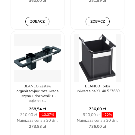
360,00 zł
251,99 zł
ZOBACZ
ZOBACZ
BLANCO Zestaw
BLANCO Torba
organizacyjny: rozsuwana
uniwersalna XL 40 527669
szyna + dozownik +
pojemnik...
268,54 zł
736,00 zł
310,00 zł
920,00 zł
-13,37%
-20%
Najniższa cena z 30 dni:
Najniższa cena z 30 dni:
273,83 zł
736,00 zł