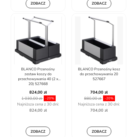
ZOBACZ
ZOBACZ
BLANCO Przenośny
BLANCO Przenośny kosz
zestaw koszy do
do przechowywania 20
przechowywania 40 (2 x
527667
20) 527668
824,00 zł
704,00 zł
1 030,00 zł
880,00 zł
-20%
-20%
Najniższa cena z 30 dni:
Najniższa cena z 30 dni:
824,00 zł
704,00 zł
ZOBACZ
ZOBACZ