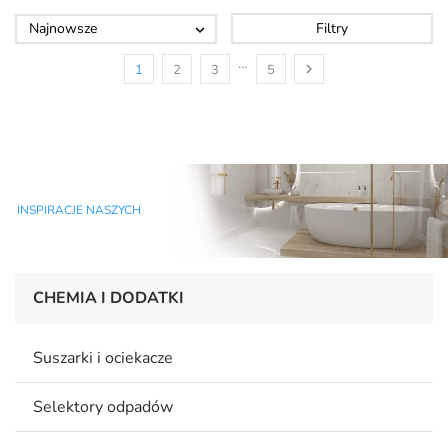
Najnowsze
Filtry

…

1
2
3
5
INSPIRACJE NASZYCH
CHEMIA I DODATKI
Suszarki i ociekacze
Selektory odpadów