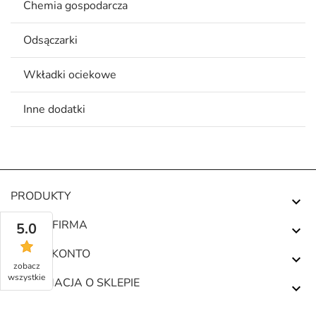
Chemia gospodarcza
Odsączarki
Wkładki ociekowe
Inne dodatki
PRODUKTY

NASZA FIRMA
5.0

TWOJE KONTO

zobacz
wszystkie
INFORMACJA O SKLEPIE
