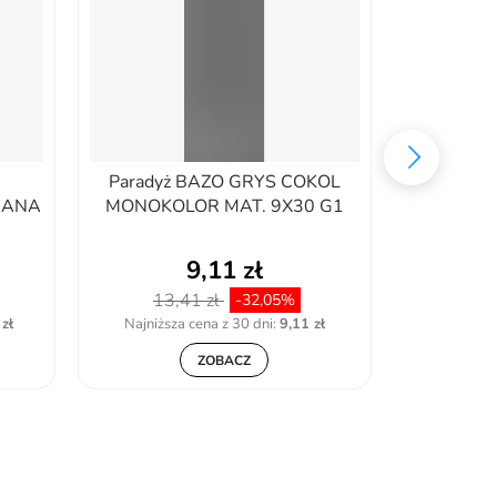
S
Paradyż BAZO GRYS COKOL
Parady
NANA
MONOKOLOR MAT. 9X30 G1
BIALA K
9,11 zł
13,41 zł
14,
-32,05%
zł
Najniższa cena z 30 dni:
9,11 zł
Najniższ
ZOBACZ