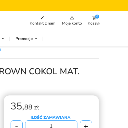
0

Kontakt z nami
Moje konto
Koszyk
Promocje
1
BROWN COKOL MAT.
35,
88 zł
ILOŚĆ ZAMAWIANA
-
+