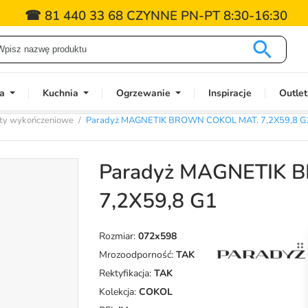
☎ 81 440 33 68 CZYNNE PN-PT 8:30-16:30

a
Kuchnia
Ogrzewanie
Inspiracje
Outlet
ty wykończeniowe
Paradyż MAGNETIK BROWN COKOL MAT. 7,2X59,8 G
Paradyż MAGNETIK 
7,2X59,8 G1
Rozmiar:
072x598
Mrozoodporność:
TAK
Rektyfikacja:
TAK
Kolekcja:
COKOL