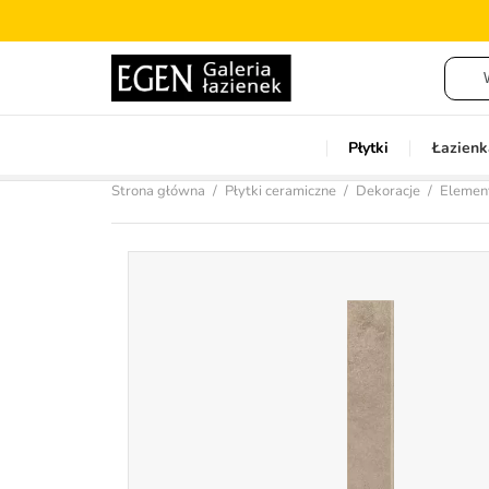
Płytki
Łazienk
Strona główna
Płytki ceramiczne
Dekoracje
Elemen