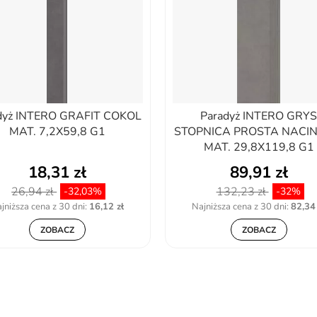
dyż INTERO GRAFIT COKOL
Paradyż INTERO GRY
MAT. 7,2X59,8 G1
STOPNICA PROSTA NACI
MAT. 29,8X119,8 G1
18,31 zł
89,91 zł
26,94 zł
132,23 zł
-32,03%
-32%
jniższa cena z 30 dni:
16,12 zł
Najniższa cena z 30 dni:
82,34 
ZOBACZ
ZOBACZ