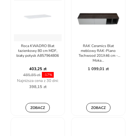
Roca KWADRO Blat
RAK Ceramics Blat
łazienkowy 80 cm MDF,
meblowy RAK-Plano
biały połysk A857964806
Techwood 201X46 cm -
Moka...
403,25 zł
1 099,01 zł
485,85 zł
-17%
Najniższa cena z 30 dni:
398,15 zł
ZOBACZ
ZOBACZ