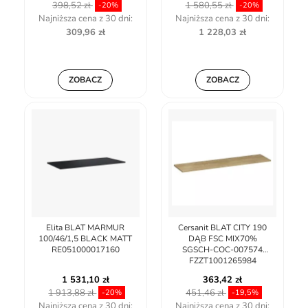
398,52 zł
1 580,55 zł
-20%
-20%
Najniższa cena z 30 dni:
Najniższa cena z 30 dni:
309,96 zł
1 228,03 zł
ZOBACZ
ZOBACZ
Elita BLAT MARMUR
Cersanit BLAT CITY 190
100/46/1,5 BLACK MATT
DĄB FSC MIX70%
RE051000017160
SGSCH-COC-007574
FZZT1001265984
1 531,10 zł
363,42 zł
1 913,88 zł
451,46 zł
-20%
-19,5%
Najniższa cena z 30 dni:
Najniższa cena z 30 dni: