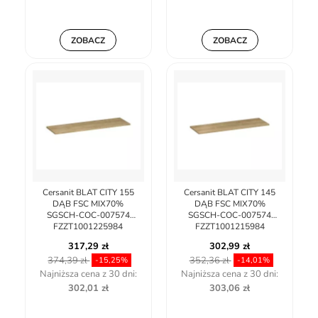
ZOBACZ
ZOBACZ
Cersanit BLAT CITY 155
Cersanit BLAT CITY 145
DĄB FSC MIX70%
DĄB FSC MIX70%
SGSCH-COC-007574
SGSCH-COC-007574
FZZT1001225984
FZZT1001215984
317,29 zł
302,99 zł
374,39 zł
352,36 zł
-15,25%
-14,01%
Najniższa cena z 30 dni:
Najniższa cena z 30 dni:
302,01 zł
303,06 zł