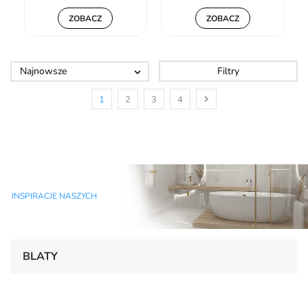
ZOBACZ
ZOBACZ
Najnowsze
Filtry


1
2
3
4
INSPIRACJE NASZYCH
BLATY