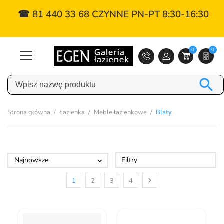
☎ 81 440 33 68 CZYNNE PN-PT 8:30-16:30
0
0

Strona główna
Łazienka
Meble łazienkowe
Blaty
Najnowsze
Filtry


1
2
3
4