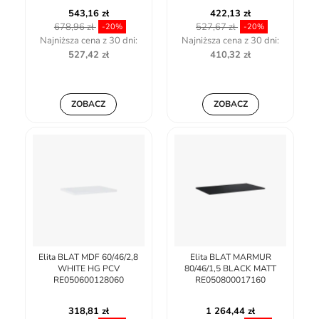
543,16 zł
422,13 zł
678,96 zł
527,67 zł
-20%
-20%
Najniższa cena z 30 dni:
Najniższa cena z 30 dni:
527,42 zł
410,32 zł
ZOBACZ
ZOBACZ
Elita BLAT MDF 60/46/2,8
Elita BLAT MARMUR
WHITE HG PCV
80/46/1,5 BLACK MATT
RE050600128060
RE050800017160
318,81 zł
1 264,44 zł