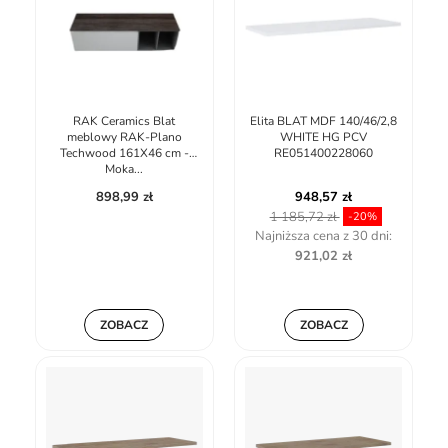
RAK Ceramics Blat
Elita BLAT MDF 140/46/2,8
meblowy RAK-Plano
WHITE HG PCV
Techwood 161X46 cm -
RE051400228060
Moka...
898,99 zł
948,57 zł
1 185,72 zł
-20%
Najniższa cena z 30 dni:
921,02 zł
ZOBACZ
ZOBACZ