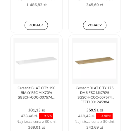
1 486,82 zł
345,69 zł
ZOBACZ
ZOBACZ
Cersanit BLAT CITY 190
Cersanit BLAT CITY 175
BIAŁY FSC MIX70%
DĄB FSC MIX70%
SGSCH-COC-007574...
SGSCH-COC-007574
FZZT1001245984
381,13 zł
359,91 zł
473,46 zł
418,42 zł
-19,5%
-13,98%
Najniższa cena z 30 dni:
Najniższa cena z 30 dni:
369,01 zł
342,69 zł