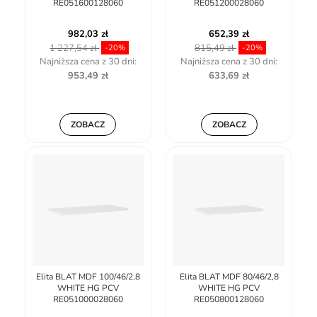
RE051600128060
RE051200028060
982,03 zł
652,39 zł
1 227,54 zł
815,49 zł
-20%
-20%
Najniższa cena z 30 dni:
Najniższa cena z 30 dni:
953,49 zł
633,69 zł
ZOBACZ
ZOBACZ
Elita BLAT MDF 100/46/2,8
Elita BLAT MDF 80/46/2,8
WHITE HG PCV
WHITE HG PCV
RE051000028060
RE050800128060