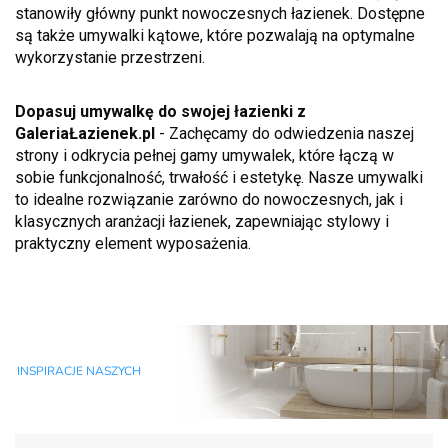
stanowiły główny punkt nowoczesnych łazienek. Dostępne 
są także umywalki kątowe, które pozwalają na optymalne 
wykorzystanie przestrzeni.
Dopasuj umywalkę do swojej łazienki z 
GaleriaŁazienek.pl
 - Zachęcamy do odwiedzenia naszej 
strony i odkrycia pełnej gamy umywalek, które łączą w 
sobie funkcjonalność, trwałość i estetykę. Nasze umywalki 
to idealne rozwiązanie zarówno do nowoczesnych, jak i 
klasycznych aranżacji łazienek, zapewniając stylowy i 
praktyczny element wyposażenia.
INSPIRACJE NASZYCH