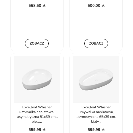
568,50 zł
500,00 zł
ZOBACZ
ZOBACZ
Excellent Whisper
Excellent Whisper
umywalka nablatowa,
umywalka nablatowa,
asymetryczna 51x39 cm,
asymetryczna 65x39 cm,
biały...
biały...
559,99 zł
599,99 zł