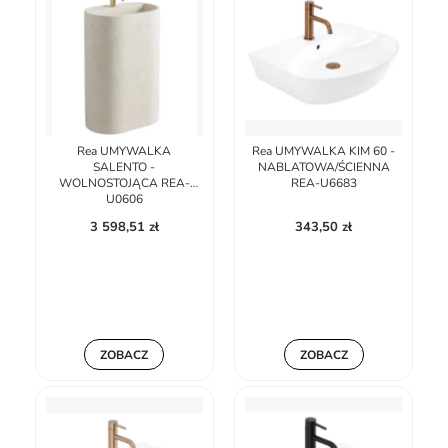
Rea UMYWALKA
Rea UMYWALKA KIM 60 -
SALENTO -
NABLATOWA/ŚCIENNA
WOLNOSTOJĄCA REA-
REA-U6683
U0606
3 598,51 zł
343,50 zł
ZOBACZ
ZOBACZ