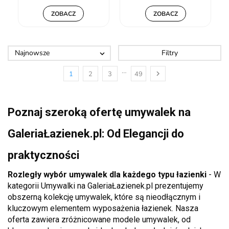
ZOBACZ
ZOBACZ
Najnowsze
Filtry

…

1
2
3
49
Poznaj szeroką ofertę umywalek na 
GaleriaŁazienek.pl: Od Elegancji do 
praktyczności
Rozległy wybór umywalek dla każdego typu łazienki
 - W 
kategorii Umywalki na GaleriaŁazienek.pl prezentujemy 
obszerną kolekcję umywalek, które są nieodłącznym i 
kluczowym elementem wyposażenia łazienek. Nasza 
oferta zawiera zróżnicowane modele umywalek, od 