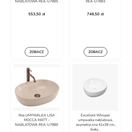
NABLATOWA REA-U7885
REA-U7883
553,50 zł
748,50 zł
ZOBACZ
ZOBACZ
Rea UMYWALKA LISA
Excellent Whisper
MOCCA MATT -
umywalka nablatowa,
NABLATOWA REA-U7880
asymetryczna 41x39 cm,
biały...