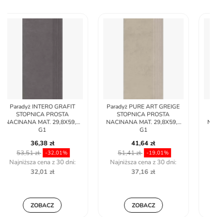
Paradyż PURE ART GREIGE
Paradyż PURE ART DARK
STOPNICA PROSTA
GREY STOPNICA PROSTA
NACINANA MAT. 29,8X59,8
NACINANA MAT. 29,8X59,8
G1
G1
41,64 zł
43,99 zł
51,41 zł
51,41 zł
-19,01%
-14,44%
Najniższa cena z 30 dni:
Najniższa cena z 30 dni:
37,16 zł
42,73 zł
ZOBACZ
ZOBACZ