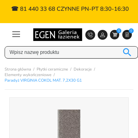
☎ 81 440 33 68 CZYNNE PN-PT 8:30-16:30
0
0

Strona główna
Płytki ceramiczne
Dekoracje
Elementy wykończeniowe
Paradyż VIRGINIA COKOL MAT. 7,2X30 G1