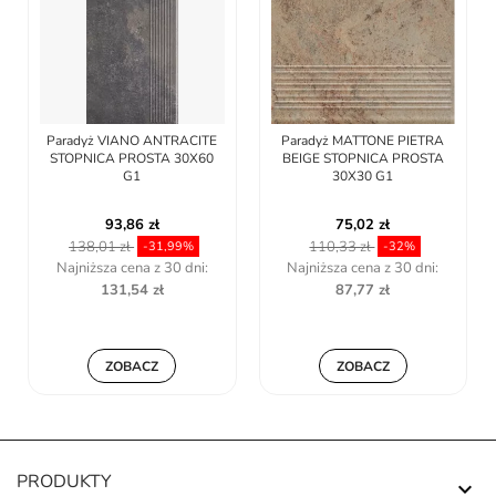
TE
Paradyż MATTONE PIETRA
Paradyż SEMIR ROSA
60
BEIGE STOPNICA PROSTA
STOPNICA PROSTA 30X30
30X30 G1
G1
75,02 zł
75,02 zł
110,33 zł
110,33 zł
-32%
-32%
:
Najniższa cena z 30 dni:
Najniższa cena z 30 dni:
87,77 zł
62,38 zł
ZOBACZ
ZOBACZ
PRODUKTY
