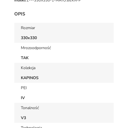
Indeks
Z---330X330-1-MATO.BEKN-P
OPIS
Rozmiar
330x330
Mrozoodporność
TAK
Kolekcja
KAPINOS
PEI
IV
Tonalność
V3
Technologia