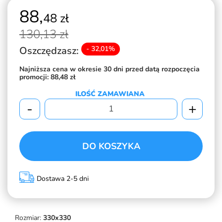
88,
48 zł
130,
13 zł
Oszczędzasz:
- 32,01%
Najniższa cena w okresie 30 dni przed datą rozpoczęcia
promocji:
88,48 zł
ILOŚĆ ZAMAWIANA
-
+
DO KOSZYKA
Dostawa 2-5 dni
Rozmiar:
330x330