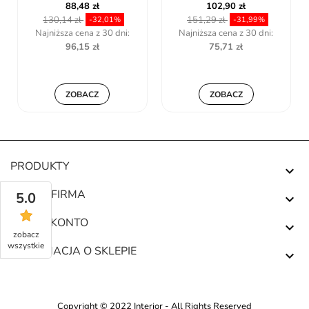
102,90 zł
88,48 zł
151,29 zł
130,13 zł
-31,99%
-32,01%
Najniższa cena z 30 dni:
Najniższa cena z 30 dni:
75,71 zł
82,18 zł
ZOBACZ
ZOBACZ
PRODUKTY

NASZA FIRMA
5.0

TWOJE KONTO

zobacz
wszystkie
INFORMACJA O SKLEPIE

Copyright © 2022 Interior - All Rights Reserved