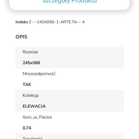
Szczegóły Produktu
Indeks
Z---245X066-1-ARTE.TA---4
OPIS
Rozmiar
245x066
Mrozoodporność
TAK
Kolekcja
ELEWACJA
Ilosc_w_Paczce
0.74
Tonalność