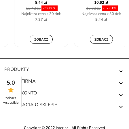
8,44 zł
10,62 zł
12,42 zł
15,62 zł
-32,06%
-32,01%
Najniższa cena z 30 dni:
Najniższa cena z 30 dni:
7,27 zł
9,44 zł
ZOBACZ
ZOBACZ
PRODUKTY

NASZA FIRMA
5.0

TWOJE KONTO

zobacz
wszystkie
INFORMACJA O SKLEPIE

Copyright © 2022 Interior - All Rights Reserved