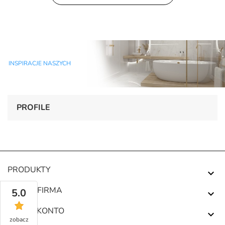
INSPIRACJE NASZYCH
PROFILE
PRODUKTY

NASZA FIRMA
5.0

TWOJE KONTO

zobacz