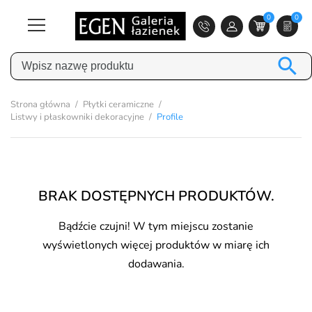
0
0

Strona główna
Płytki ceramiczne
Listwy i płaskowniki dekoracyjne
Profile
BRAK DOSTĘPNYCH PRODUKTÓW.
Bądźcie czujni! W tym miejscu zostanie
wyświetlonych więcej produktów w miarę ich
dodawania.