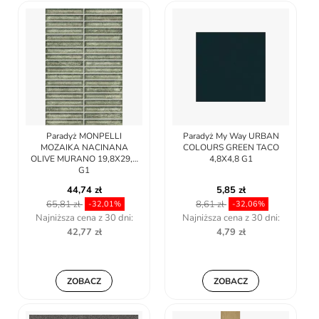
Paradyż MONPELLI
Paradyż My Way URBAN
MOZAIKA NACINANA
COLOURS GREEN TACO
OLIVE MURANO 19,8X29,8
4,8X4,8 G1
G1
44,74 zł
5,85 zł
65,81 zł
8,61 zł
-32,01%
-32,06%
Najniższa cena z 30 dni:
Najniższa cena z 30 dni:
42,77 zł
4,79 zł
ZOBACZ
ZOBACZ