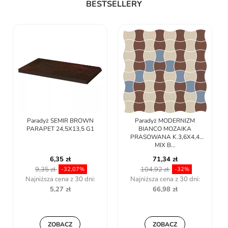
BESTSELLERY
Paradyż SEMIR BROWN
Paradyż MODERNIZM
PARAPET 24,5X13,5 G1
BIANCO MOZAIKA
PRASOWANA K.3,6X4,4
MIX B...
6,35 zł
71,34 zł
9,35 zł
104,92 zł
-32,07%
-32%
Najniższa cena z 30 dni:
Najniższa cena z 30 dni:
5,27 zł
66,98 zł
ZOBACZ
ZOBACZ