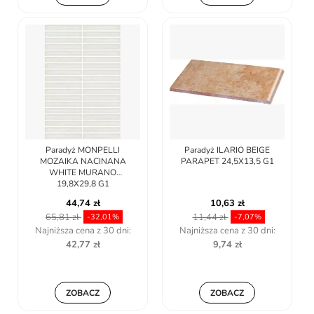
Paradyż MONPELLI
Paradyż ILARIO BEIGE
MOZAIKA NACINANA
PARAPET 24,5X13,5 G1
WHITE MURANO
19,8X29,8 G1
44,74 zł
10,63 zł
65,81 zł
11,44 zł
-32,01%
-7,07%
Najniższa cena z 30 dni:
Najniższa cena z 30 dni:
42,77 zł
9,74 zł
ZOBACZ
ZOBACZ