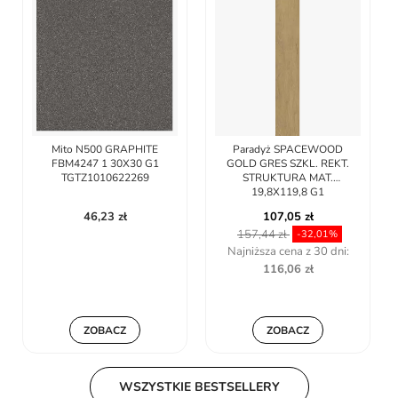
Mito N500 GRAPHITE
Paradyż SPACEWOOD
FBM4247 1 30X30 G1
GOLD GRES SZKL. REKT.
TGTZ1010622269
STRUKTURA MAT.
19,8X119,8 G1
46,23 zł
107,05 zł
157,44 zł
-32,01%
Najniższa cena z 30 dni:
116,06 zł
ZOBACZ
ZOBACZ
WSZYSTKIE BESTSELLERY