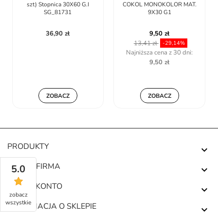
szt) Stopnica 30X60 G.I
COKOL MONOKOLOR MAT.
SG_81731
9X30 G1
36,90 zł
9,50 zł
13,41 zł
-29,14%
Najniższa cena z 30 dni:
9,50 zł
ZOBACZ
ZOBACZ
PRODUKTY

NASZA FIRMA
5.0

TWOJE KONTO

zobacz
wszystkie
INFORMACJA O SKLEPIE
