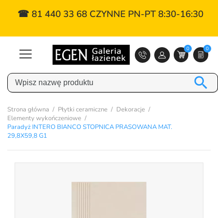
☎ 81 440 33 68 CZYNNE PN-PT 8:30-16:30
0
0

Strona główna
Płytki ceramiczne
Dekoracje
Elementy wykończeniowe
Paradyż INTERO BIANCO STOPNICA PRASOWANA MAT.
29,8X59,8 G1