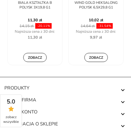
BIALA KSZTALTKA B
WIND GOLD HEKSALONG
POLYSK 3X19,8 G1
POLYSK 6,5X29,8 G1
11,30 zł
10,02 zł
14,15 zł
14,64 zł
-20,11%
-31,54%
Najniższa cena z 30 dni:
Najniższa cena z 30 dni:
11,30 zł
9,97 zł
ZOBACZ
ZOBACZ
PRODUKTY

NASZA FIRMA
5.0

TWOJE KONTO

zobacz
wszystkie
INFORMACJA O SKLEPIE
