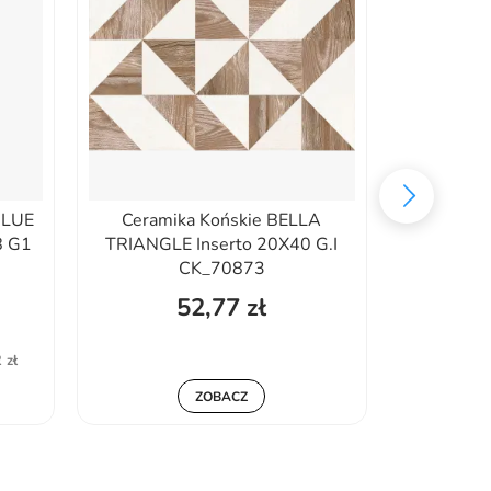
BLUE
Ceramika Końskie BELLA
Opoczno 
8 G1
TRIANGLE Inserto 20X40 G.I
10X30 G
CK_70873
52,77 zł
143
 zł
Najniższa
ZOBACZ