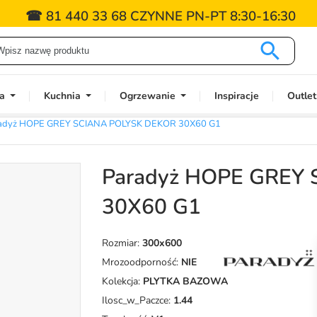
☎ 81 440 33 68 CZYNNE PN-PT 8:30-16:30

a
Kuchnia
Ogrzewanie
Inspiracje
Outlet
adyż HOPE GREY SCIANA POLYSK DEKOR 30X60 G1
Paradyż HOPE GREY
30X60 G1
Rozmiar:
300x600
Mrozoodporność:
NIE
Kolekcja:
PLYTKA BAZOWA
Ilosc_w_Paczce:
1.44