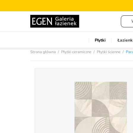
Płytki
Łazienk
Strona główna
Płytki ceramiczne
Płytki ścienne
Par