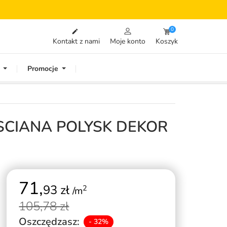
0

Kontakt z nami
Moje konto
Koszyk
Promocje
 SCIANA POLYSK DEKOR
71,
93 zł
2
/m
105,
78 zł
Oszczędzasz:
- 32%