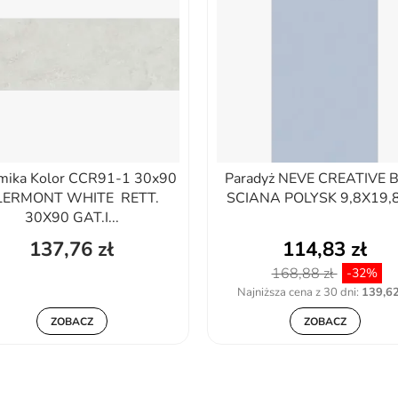
mika Kolor CCR91-1 30x90
Paradyż NEVE CREATIVE 
LERMONT WHITE RETT.
SCIANA POLYSK 9,8X19,
30X90 GAT.I...
137,76 zł
114,83 zł
168,88 zł
-32%
Najniższa cena z 30 dni:
139,62
ZOBACZ
ZOBACZ