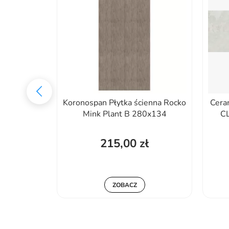
ła 20X25
Koronospan Płytka ścienna Rocko
Cera
a ścienna
Mink Plant B 280x134
C
215,00 zł
ZOBACZ