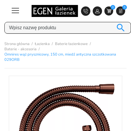
0
0

Strona główna
Łazienka
Baterie łazienkowe
Baterie - akcesoria
Omnires wąż prysznicowy, 150 cm, miedź antyczna szczotkowana
029ORB