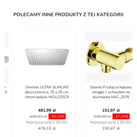
POLECAMY INNE PRODUKTY Z TEJ KATEGORII
Omnires ULTRA SLIMLINE
Deante Przyłącze kątowe
deszczownica, 25 x 25 cm,
okrągłe z uchwytem na
chrom połysk WGU225CR
słuchawkę NAC_Z57K
481,99 zł
151,97 zł
690,01 zł
209,00 zł
-30,15%
-27,29%
Najniższa cena z 30 dni:
Najniższa cena z 30 dni:
476,10 zł
150,47 zł