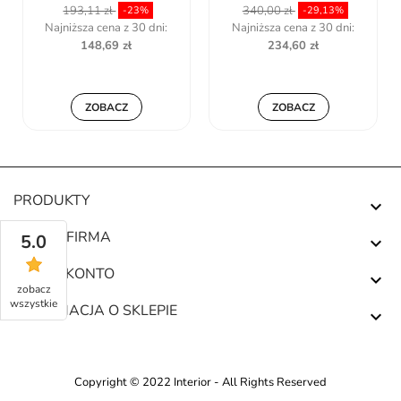
193,11 zł
340,00 zł
-23%
-29,13%
Najniższa cena z 30 dni:
Najniższa cena z 30 dni:
148,69 zł
234,60 zł
ZOBACZ
ZOBACZ
PRODUKTY

NASZA FIRMA
5.0

TWOJE KONTO

zobacz
wszystkie
INFORMACJA O SKLEPIE

Copyright © 2022 Interior - All Rights Reserved