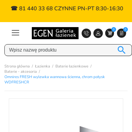
☎ 81 440 33 68 CZYNNE PN-PT 8:30-16:30
0
0

Strona główna
Łazienka
Baterie łazienkowe
Baterie - akcesoria
Omnires FRESH wylewka wannowa ścienna, chrom połysk
WDFRESHCR