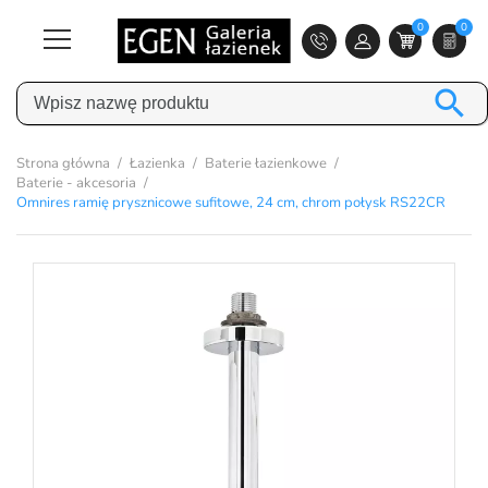
0
0

Strona główna
Łazienka
Baterie łazienkowe
Baterie - akcesoria
Omnires ramię prysznicowe sufitowe, 24 cm, chrom połysk RS22CR