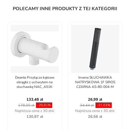
POLECAMY INNE PRODUKTY Z TEJ KATEGORII
eante Przyłącze kątowe
Invena SŁUCHAWKA
Omn
okrągłe z uchwytem na
NATRYSKOWA 1F SIROS
przyłą
słuchawkę NAC_A51K
CZARNA AS-80-004-M
po
133,48 zł
26,99 zł
178,00 zł
34,44 zł
170,
-25,01%
-21,63%
ajniższa cena z 30 dni:
Najniższa cena z 30 dni:
Najniżs
130,97 zł
26,56 zł