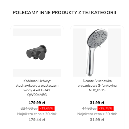
POLECAMY INNE PRODUKTY Z TEJ KATEGORII
Kohlman Uchwyt
Deante Słuchawka
słuchawkowy z przyłączem
prysznicowa 3-funkcyjna
wody Axel GRAY
NBY_051S
QW004AEG
179,99 zł
31,99 zł
224,00 zł
44,90 zł
-19,65%
-28,75%
Najniższa cena z 30 dni:
Najniższa cena z 30 dni:
179,44 zł
31,99 zł