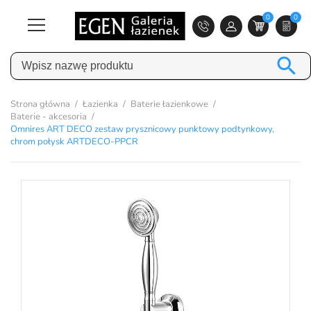
0
0

Strona główna
Łazienka
Baterie łazienkowe
Baterie - akcesoria
Omnires ART DECO zestaw prysznicowy punktowy podtynkowy,
chrom połysk ARTDECO-PPCR