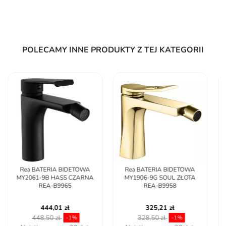
POLECAMY INNE PRODUKTY Z TEJ KATEGORII
Rea BATERIA BIDETOWA
Cersanit BATERIA
MY1906-9G SOUL ZŁOTA
BIDETOWA SZTORCOWA
REA-B9958
CITY 1 UCHW CHROM
AATD1000256352
325,21 zł
297,04 zł
328,50 zł
345,35 zł
-1%
-13,99%