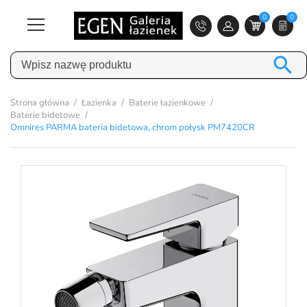
0
0

Strona główna
Łazienka
Baterie łazienkowe
Baterie bidetowe
Omnires PARMA bateria bidetowa, chrom połysk PM7420CR