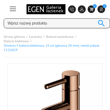
0
0

Strona główna
Łazienka
Baterie łazienkowe
Baterie bidetowe
Omnires Y bateria bidetowa, 15 cm (głowica 25 mm), miedź połysk
Y1220CP