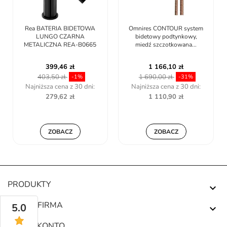
Rea BATERIA BIDETOWA
Omnires CONTOUR system
LUNGO CZARNA
bidetowy podtynkowy,
METALICZNA REA-B0665
miedź szczotkowana...
399,46 zł
1 166,10 zł
403,50 zł
1 690,00 zł
-1%
-31%
Najniższa cena z 30 dni:
Najniższa cena z 30 dni:
279,62 zł
1 110,90 zł
ZOBACZ
ZOBACZ
PRODUKTY

NASZA FIRMA
5.0

TWOJE KONTO