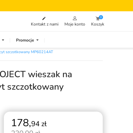
0

Kontakt z nami
Moje konto
Koszyk
Promocje
acyt szczotkowany MP60214AT
JECT wieszak na
cyt szczotkowany
178,
94 zł