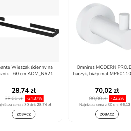
ante Wieszak ścienny na
Omnires MODERN PROJ
cznik - 60 cm ADM_N621
haczyk, biały mat MP601
28,74 zł
70,02 zł
38,00 zł
90,00 zł
-24,37%
-22,2%
jniższa cena z 30 dni:
28,74 zł
Najniższa cena z 30 dni:
66,13 
ZOBACZ
ZOBACZ