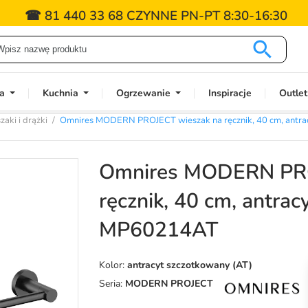
☎ 81 440 33 68 CZYNNE PN-PT 8:30-16:30

a
Kuchnia
Ogrzewanie
Inspiracje
Outlet
aki i drążki
Omnires MODERN PROJECT wieszak na ręcznik, 40 cm, antr
Omnires MODERN PRO
ręcznik, 40 cm, antra
MP60214AT
Kolor:
antracyt szczotkowany (AT)
Seria:
MODERN PROJECT