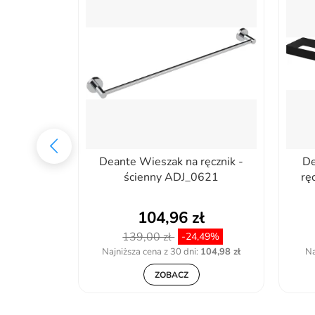
 na ręcznik
Deante Wieszak na ręcznik -
De
otkowany
ścienny ADJ_0621
rę
GB
ł
104,96 zł
139,00 zł
-24,49%
Najniższa cena z 30 dni:
104,98 zł
Na
ZOBACZ