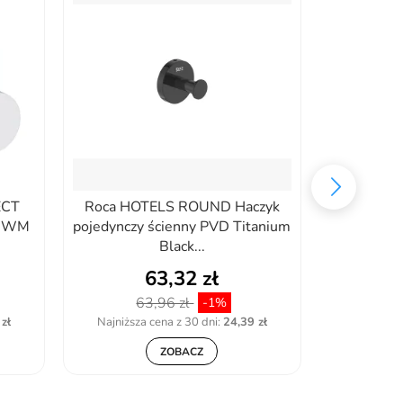
ECT
Roca HOTELS ROUND Haczyk
Rea WI
10WM
pojedynczy ścienny PVD Titanium
6610A
Black...
COP
63,32 zł
63,96 zł
-1%
zł
Najniższa cena z 30 dni:
24,39 zł
ZOBACZ