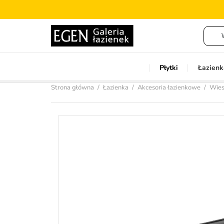
Płytki
Łazienk
Strona główna
Łazienka
Akcesoria łazienkowe
Wiesz