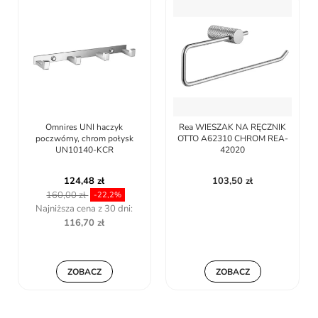
Omnires UNI haczyk
Rea WIESZAK NA RĘCZNIK
poczwórny, chrom połysk
OTTO A62310 CHROM REA-
UN10140-KCR
42020
124,48 zł
103,50 zł
160,00 zł
-22,2%
Najniższa cena z 30 dni:
116,70 zł
ZOBACZ
ZOBACZ