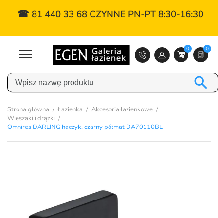
☎ 81 440 33 68 CZYNNE PN-PT 8:30-16:30
0
0

Strona główna
Łazienka
Akcesoria łazienkowe
Wieszaki i drążki
Omnires DARLING haczyk, czarny półmat DA70110BL