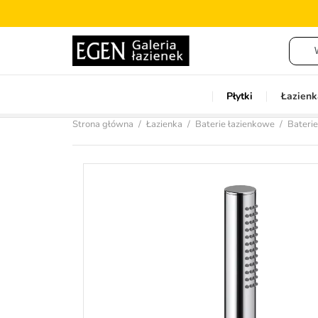
Płytki
Łazienk
Strona główna
Łazienka
Baterie łazienkowe
Baterie