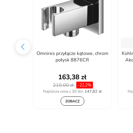
ysznicowa
Omnires przyłącze kątowe, chrom
Kohl
S_N51S
połysk 8876CR
Ak
ł
163,38 zł
210,00 zł
,35%
-22,2%
:
187,95 zł
Najniższa cena z 30 dni:
147,82 zł
Naj
ZOBACZ