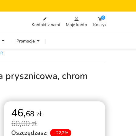
0

Kontakt z nami
Moje konto
Koszyk
Promocje
CR
a prysznicowa, chrom
46,
68 zł
60,
00 zł
Oszczędzasz:
- 22,2%