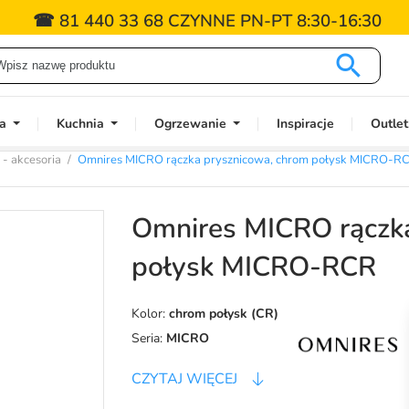
☎ 81 440 33 68 CZYNNE PN-PT 8:30-16:30

a
Kuchnia
Ogrzewanie
Inspiracje
Outlet
 - akcesoria
Omnires MICRO rączka prysznicowa, chrom połysk MICRO-R
Omnires MICRO rączk
połysk MICRO-RCR
Kolor:
chrom połysk (CR)
Seria:
MICRO
CZYTAJ WIĘCEJ