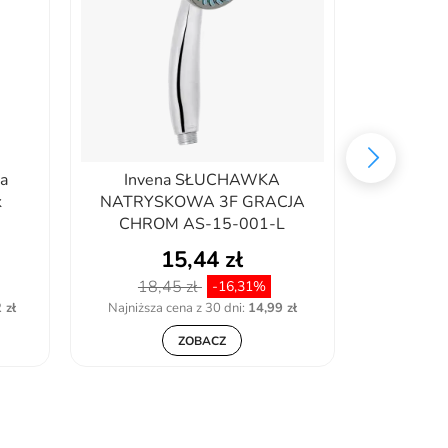
a
Invena SŁUCHAWKA
Deante 
k
NATRYSKOWA 3F GRACJA
baterii 3
CHROM AS-15-001-L
X
15,44 zł
18,45 zł
89,
-16,31%
 zł
Najniższa cena z 30 dni:
14,99 zł
Najniższa
ZOBACZ