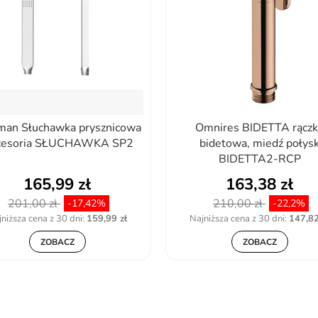
man Słuchawka prysznicowa
Omnires BIDETTA rączk
cesoria SŁUCHAWKA SP2
bidetowa, miedź połys
BIDETTA2-RCP
165,99 zł
163,38 zł
201,00 zł
210,00 zł
-17,42%
-22,2%
niższa cena z 30 dni:
159,99 zł
Najniższa cena z 30 dni:
147,82
ZOBACZ
ZOBACZ