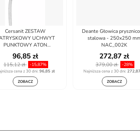
Cersanit ZESTAW
Deante Głowica prysznic
ATRYSKOWY UCHWYT
stalowa - 250x250 m
PUNKTOWY ATON
NAC_002K
AAHZ1000065967
96,85 zł
272,87 zł
115,12 zł
379,00 zł
-15,87%
-28%
jniższa cena z 30 dni:
96,85 zł
Najniższa cena z 30 dni:
272,87
ZOBACZ
ZOBACZ