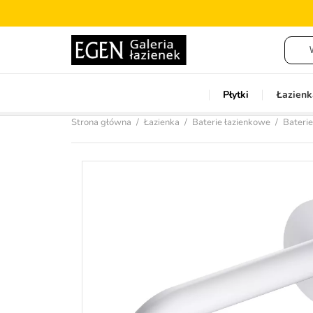
Płytki
Łazienk
Strona główna
Łazienka
Baterie łazienkowe
Baterie