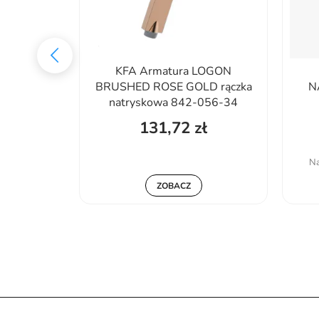
 wylewka
KFA Armatura LOGON
rom połysk
BRUSHED ROSE GOLD rączka
N
ECR
natryskowa 842-056-34
ł
131,72 zł
31%
:
400,19 zł
Na
ZOBACZ