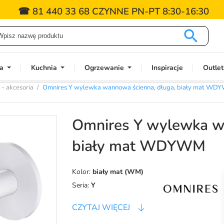
☎ 81 440 33 68 CZYNNE PN-PT 8:30-16:30

a
Kuchnia
Ogrzewanie
Inspiracje
Outlet
 - akcesoria
Omnires Y wylewka wannowa ścienna, długa, biały mat WD
Omnires Y wylewka wa
biały mat WDYWM
Kolor:
biały mat (WM)
Seria:
Y
CZYTAJ WIĘCEJ