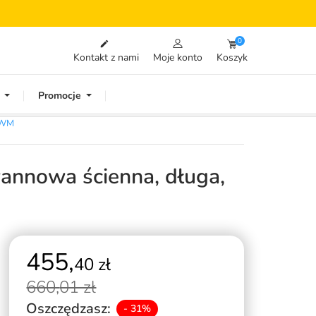
0

Kontakt z nami
Moje konto
Koszyk
Promocje
YWM
nnowa ścienna, długa,
455,
40 zł
660,
01 zł
Oszczędzasz:
- 31%