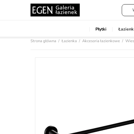
Płytki
Łazienk
Strona główna
Łazienka
Akcesoria łazienkowe
Wiesz