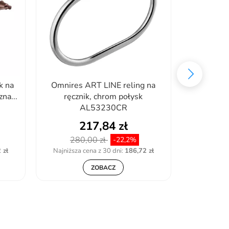
k na
Omnires ART LINE reling na
Deante 
na...
ręcznik, chrom połysk
AL53230CR
217,84 zł
280,00 zł
159
-22,2%
 zł
Najniższa cena z 30 dni:
186,72 zł
Najniższa 
ZOBACZ