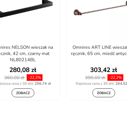
nires NELSON wieszak na
Omnires ART LINE wiesza
ęcznik, 42 cm, czarny mat
ręcznik, 65 cm, miedź antycz
NL80214BL
280,08 zł
303,42 zł
360,00 zł
390,00 zł
-22,2%
-22,2%
niższa cena z 30 dni:
256,74 zł
Najniższa cena z 30 dni:
264,52
ZOBACZ
ZOBACZ