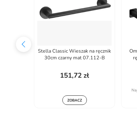
ienny na
Stella Classic Wieszak na ręcznik
Om
ADR_N611
30cm czarny mat 07.112-B
r
ł
151,72 zł
,15%
:
143,27 zł
Naj
ZOBACZ