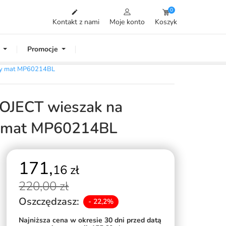
0

Kontakt z nami
Moje konto
Koszyk
Promocje
rny mat MP60214BL
JECT wieszak na
ny mat MP60214BL
171,
16 zł
220,
00 zł
Oszczędzasz:
- 22,2%
Najniższa cena w okresie 30 dni przed datą