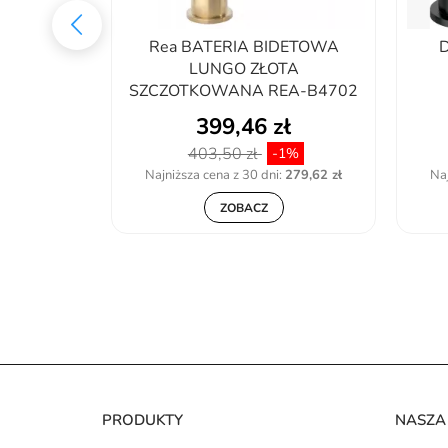
TOWA TESS
Rea BATERIA BIDETOWA
D
8805
LUNGO ZŁOTA
SZCZOTKOWANA REA-B4702
ł
399,46 zł
403,50 zł
1%
-1%
:
238,04 zł
Najniższa cena z 30 dni:
279,62 zł
Naj
ZOBACZ
PRODUKTY
NASZA