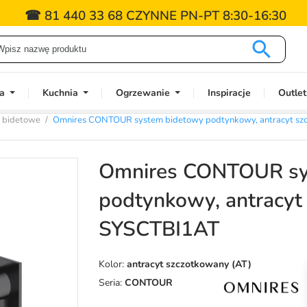
☎ 81 440 33 68 CZYNNE PN-PT 8:30-16:30

a
Kuchnia
Ogrzewanie
Inspiracje
Outlet
e bidetowe
Omnires CONTOUR system bidetowy podtynkowy, antracyt s
Omnires CONTOUR sy
podtynkowy, antracyt
SYSCTBI1AT
Kolor:
antracyt szczotkowany (AT)
Seria:
CONTOUR