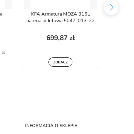
a
KFA Armatura MOZA 316L
KFA Arm
bateria bidetowa 5047-013-22
METAL GR
p
699,87 zł
78
 zł
Najniższa 
ZOBACZ
INFORMACJA O SKLEPIE