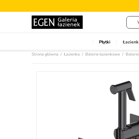
Płytki
Łazienk
Strona główna
Łazienka
Baterie łazienkowe
Bateri