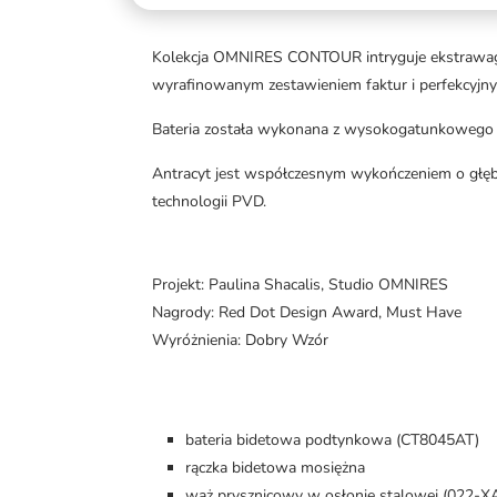
Kolekcja OMNIRES CONTOUR intryguje ekstrawaga
wyrafinowanym zestawieniem faktur i perfekcyj
Bateria została wykonana z wysokogatunkowego 
Antracyt jest współczesnym wykończeniem o głęb
technologii PVD.
Projekt: Paulina Shacalis, Studio OMNIRES
Nagrody: Red Dot Design Award, Must Have
Wyróżnienia: Dobry Wzór
bateria bidetowa podtynkowa (CT8045AT)
rączka bidetowa mosiężna
wąż prysznicowy w osłonie stalowej (022-XA