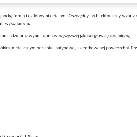
ncką formą i ozdobnymi detalami. Oszczędny, architektoniczny wzór 
nym wykonaniem.
mosiądzu oraz wyposażona w najwyższej jakości głowicę ceramiczną.
okim, metalicznym odcieniu i satynowej, szczotkowanej powierzchni.
T), długość: 125 cm