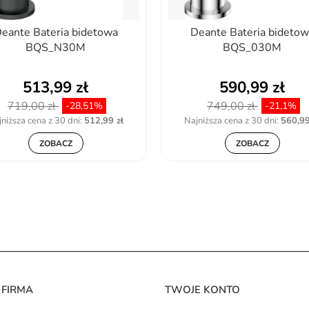
eante Bateria bidetowa
Deante Bateria bidetow
BQS_N30M
BQS_030M
513,99 zł
590,99 zł
719,00 zł
749,00 zł
-28,51%
-21,1%
niższa cena z 30 dni:
512,99 zł
Najniższa cena z 30 dni:
560,99
ZOBACZ
ZOBACZ
 FIRMA
TWOJE KONTO