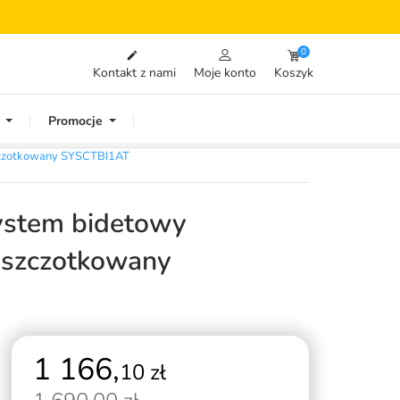
0

Kontakt z nami
Moje konto
Koszyk
Promocje
zczotkowany SYSCTBI1AT
stem bidetowy
 szczotkowany
1 166,
10 zł