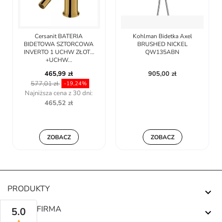
Cersanit BATERIA
Kohlman Bidetka Axel
BIDETOWA SZTORCOWA
BRUSHED NICKEL
INVERTO 1 UCHW ZŁOTY
QW135ABN
+UCHW...
465,99 zł
905,00 zł
577,01 zł
-19,24%
Najniższa cena z 30 dni:
465,52 zł
ZOBACZ
ZOBACZ
PRODUKTY

NASZA FIRMA
5.0
