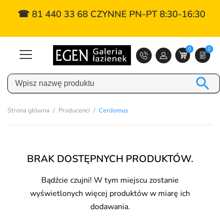
☎ 81 440 33 68 CZYNNE PN-PT 8:30-16:30
0
0

Strona główna
Producenci
Cerdomus
BRAK DOSTĘPNYCH PRODUKTÓW.
Bądźcie czujni! W tym miejscu zostanie
wyświetlonych więcej produktów w miarę ich
dodawania.