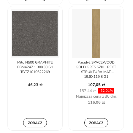
Mito N500 GRAPHITE
Paradyż SPACEWOOD
FBM4247 1 30X30 G1
GOLD GRES SZKL. REKT.
TGTZ1010622269
STRUKTURA MAT.
19,8X119,8 G1
46,23 zł
107,05 zł
157,44 zł
-32,01%
Najniższa cena z 30 dni:
116,06 zł
ZOBACZ
ZOBACZ