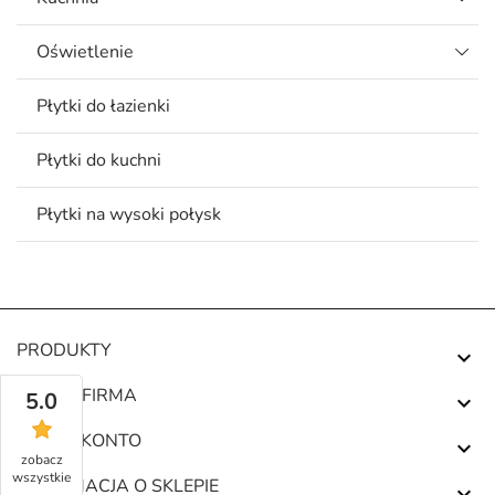
Oświetlenie
Płytki do łazienki
Płytki do kuchni
Płytki na wysoki połysk
PRODUKTY

NASZA FIRMA
5.0

TWOJE KONTO

zobacz
wszystkie
INFORMACJA O SKLEPIE
