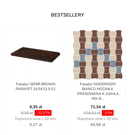
BESTSELLERY
Paradyż SEMIR BROWN
Paradyż MODERNIZM
PARAPET 24,5X13,5 G1
BIANCO MOZAIKA
PRASOWANA K.3,6X4,4
MIX B...
6,35 zł
71,34 zł
9,35 zł
104,92 zł
-32,07%
-32%
Najniższa cena z 30 dni:
Najniższa cena z 30 dni:
5,27 zł
66,98 zł