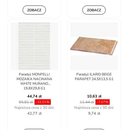
ZOBACZ
ZOBACZ
Paradyż MONPELLI
Paradyż ILARIO BEIGE
MOZAIKA NACINANA
PARAPET 24,5X13,5 G1
WHITE MURANO
19,8X29,8 G1
44,74 zł
10,63 zł
65,81 zł
11,44 zł
-32,01%
-7,07%
Najniższa cena z 30 dni:
Najniższa cena z 30 dni:
42,77 zł
9,74 zł