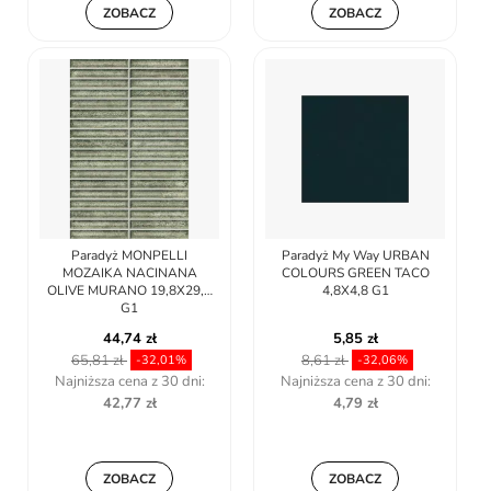
ZOBACZ
ZOBACZ
Paradyż MONPELLI
Paradyż My Way URBAN
MOZAIKA NACINANA
COLOURS GREEN TACO
OLIVE MURANO 19,8X29,8
4,8X4,8 G1
G1
44,74 zł
5,85 zł
65,81 zł
8,61 zł
-32,01%
-32,06%
Najniższa cena z 30 dni:
Najniższa cena z 30 dni:
42,77 zł
4,79 zł
ZOBACZ
ZOBACZ