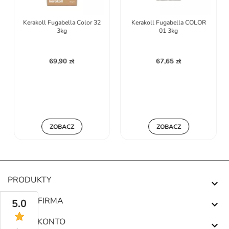
Kerakoll Fugabella Color 32
Kerakoll Fugabella COLOR
3kg
01 3kg
69,90 zł
67,65 zł
ZOBACZ
ZOBACZ
PRODUKTY

NASZA FIRMA
5.0

TWOJE KONTO
