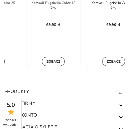
Kerakoll Fugabella Color 12
Kerakoll Fugabella Color 32
3kg
3kg
69,90 zł
69,90 zł
ZOBACZ
ZOBACZ
PRODUKTY

NASZA FIRMA
5.0

TWOJE KONTO

zobacz
wszystkie
INFORMACJA O SKLEPIE