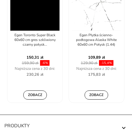
Egen Toronto Super Black
Egen Płytka ścienno-
60x60 cm gres szkliwiony
podłogowa Alaska White
czarny połysk...
60x60 cm Połysk (1.44)
150,31 zł
109,89 zł
159,90 zł
129,90 zł
-6%
-15,4%
Najniższa cena z 30 dni:
Najniższa cena z 30 dni:
230,26 zł
175,83 zł
ZOBACZ
ZOBACZ
PRODUKTY
