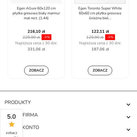
Egen Allure 60x120 cm
Egen Toronto Super White
płytka gresowa biały marmur
60x60 cm płytka gresowa
mat rect. (1.44)
śnieżna biel...
216,10 zł
122,11 zł
229,90 zł
129,90 zł
-6%
-6%
Najniższa cena z 30 dni:
Najniższa cena z 30 dni:
331,06 zł
187,06 zł
ZOBACZ
ZOBACZ
PRODUKTY

NASZA FIRMA
5.0

TWOJE KONTO

zobacz