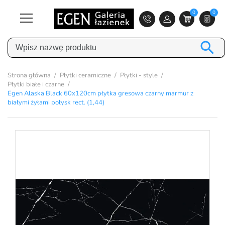
0
0

Strona główna
Płytki ceramiczne
Płytki - style
Płytki białe i czarne
Egen Alaska Black 60x120cm płytka gresowa czarny marmur z
białymi żyłami połysk rect. (1,44)