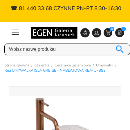
☎ 81 440 33 68 CZYNNE PN-PT 8:30-16:30
0
0

Strona główna
Łazienka
Ceramika łazienkowa
Umywalki
Rea UMYWALKA ISLA GREIGE - NABLATOWA REA-U7883