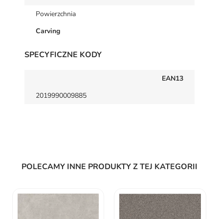
Powierzchnia
Carving
SPECYFICZNE KODY
EAN13
2019990009885
POLECAMY INNE PRODUKTY Z TEJ KATEGORII
Paradyż My Way WARM
WIND GOLD GRES SZKL.