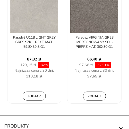
REKT. MAT 119,8X119,8 G1
226,66 zł
333,33 zł
-32%
Najniższa cena z 30 dni:
608,04 zł
Paradyż VIRGINIA GRES
IMPREGNOWANY SOL-
PIEPRZ MAT. 30X30 G1
ZOBACZ
66,40 zł
97,66 zł
-32,01%
Najniższa cena z 30 dni:
97,65 zł
ZOBACZ
PRODUKTY
