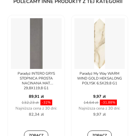
POLECAMY INNE PRODUKTY Z TEJ KATEGORII
Paradyż INTERO GRYS
Paradyż My Way WARM
Pa
STOPNICA PROSTA
WIND GOLD HEKSALONG
NACINANA MAT.
POLYSK 6,5X29,8 G1
29,8X119,8 G1
89,91 zł
9,97 zł
132,23 zł
14,64 zł
-32%
-31,88%
Najniższa cena z 30 dni:
Najniższa cena z 30 dni:
82,34 zł
9,97 zł
ZOBACZ
ZOBACZ