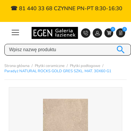
☎ 81 440 33 68 CZYNNE PN-PT 8:30-16:30
0
0

Strona główna
Płytki ceramiczne
Płytki podłogowe
Paradyż NATURAL ROCKS GOLD GRES SZKL. MAT. 30X60 G1