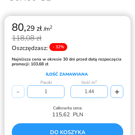
80,
29 zł
2
/m
118,
08 zł
Oszczędzasz:
- 32%
Najniższa cena w okresie 30 dni przed datą rozpoczęcia
promocji:
103,68 zł
ILOŚĆ ZAMAWIANA
2
Paczki
Ilość m
-
+
Całkowita cena:
115,62
PLN
DO KOSZYKA