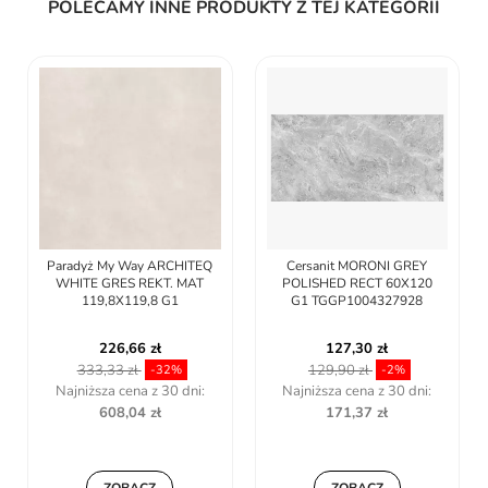
POLECAMY INNE PRODUKTY Z TEJ KATEGORII
Cersanit MORONI GREY
Cersanit GRES MILTON BEŻ
POLISHED RECT 60X120
STOP 29,7X29,7 G1
G1 TGGP1004327928
TGGZ1004292857
127,30 zł
59,49 zł
129,90 zł
64,82 zł
-2%
-8,22%
Najniższa cena z 30 dni:
Najniższa cena z 30 dni:
171,37 zł
78,53 zł
ZOBACZ
ZOBACZ