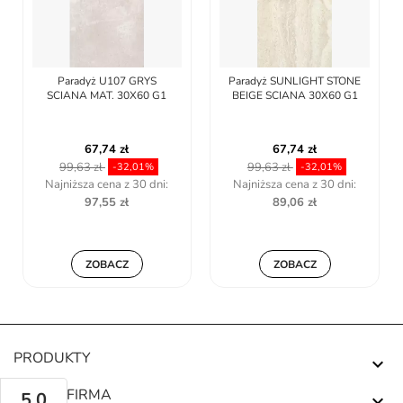
Paradyż U107 GRYS
Paradyż SUNLIGHT STONE
SCIANA MAT. 30X60 G1
BEIGE SCIANA 30X60 G1
67,74 zł
67,74 zł
99,63 zł
99,63 zł
-32,01%
-32,01%
Najniższa cena z 30 dni:
Najniższa cena z 30 dni:
97,55 zł
89,06 zł
ZOBACZ
ZOBACZ
PRODUKTY

NASZA FIRMA
5.0
