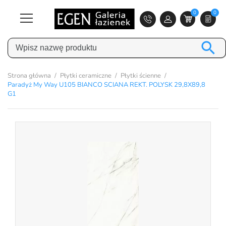
0
0

Strona główna
Płytki ceramiczne
Płytki ścienne
Paradyż My Way U105 BIANCO SCIANA REKT. POLYSK 29,8X89,8
G1