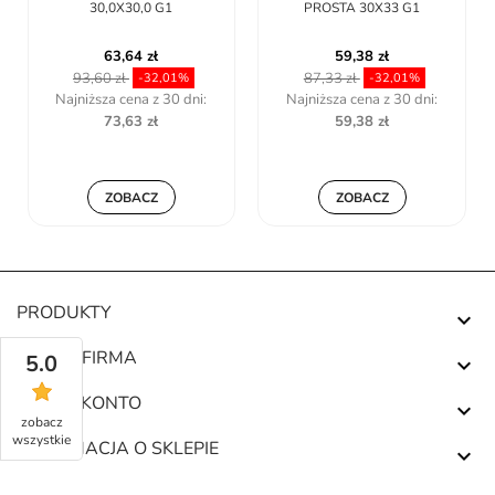
30,0X30,0 G1
PROSTA 30X33 G1
63,64 zł
59,38 zł
93,60 zł
87,33 zł
-32,01%
-32,01%
Najniższa cena z 30 dni:
Najniższa cena z 30 dni:
73,63 zł
59,38 zł
ZOBACZ
ZOBACZ
PRODUKTY

NASZA FIRMA
5.0

TWOJE KONTO

zobacz
wszystkie
INFORMACJA O SKLEPIE
