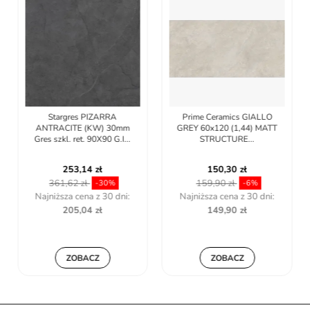
Stargres PIZARRA
Prime Ceramics GIALLO
ANTRACITE (KW) 30mm
GREY 60x120 (1,44) MATT
Gres szkl. ret. 90X90 G.I...
STRUCTURE...
253,14 zł
150,30 zł
361,62 zł
159,90 zł
-30%
-6%
Najniższa cena z 30 dni:
Najniższa cena z 30 dni:
205,04 zł
149,90 zł
ZOBACZ
ZOBACZ