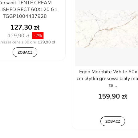
Cersanit TENTE CREAM
LISHED RECT 60X120 G1
TGGP1004437928
127,30 zł
129,90 zł
-2%
niższa cena z 30 dni:
129,90 zł
ZOBACZ
Egen Morphite White 60
cm płytka gresowa biały m
ze...
159,90 zł
ZOBACZ