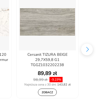
x120
Cersanit TIZURA BEIGE
Cersan
armur
29,7X59,8 G1
TAUPE M
TGGZ1032202238
TGG
89,89 zł
98,99 zł
94,
-9,19%
Najniższa cena z 30 dni:
143,82 zł
Najniższa
ZOBACZ