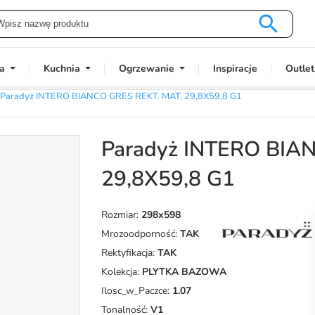

a
Kuchnia
Ogrzewanie
Inspiracje
Outlet
Paradyż INTERO BIANCO GRES REKT. MAT. 29,8X59,8 G1
Paradyż INTERO BIA
29,8X59,8 G1
Rozmiar:
298x598
Mrozoodporność:
TAK
Rektyfikacja:
TAK
Kolekcja:
PLYTKA BAZOWA
Ilosc_w_Paczce:
1.07
Tonalność:
V1