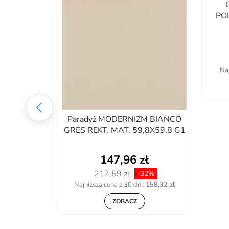
PO
Naj
RAPHITE
Paradyż MODERNIZM BIANCO
. MAT.
GRES REKT. MAT. 59,8X59,8 G1
G1
147,96 zł
217,59 zł
30%
-32%
:
121,85 zł
Najniższa cena z 30 dni:
158,32 zł
ZOBACZ