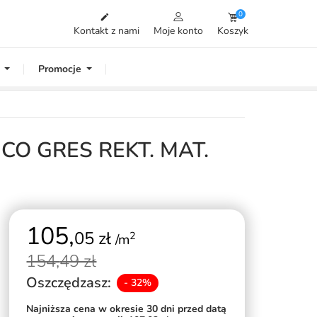
0

Kontakt z nami
Moje konto
Koszyk
Promocje
NCO GRES REKT. MAT.
105,
05 zł
2
/m
154,
49 zł
Oszczędzasz:
- 32%
Najniższa cena w okresie 30 dni przed datą