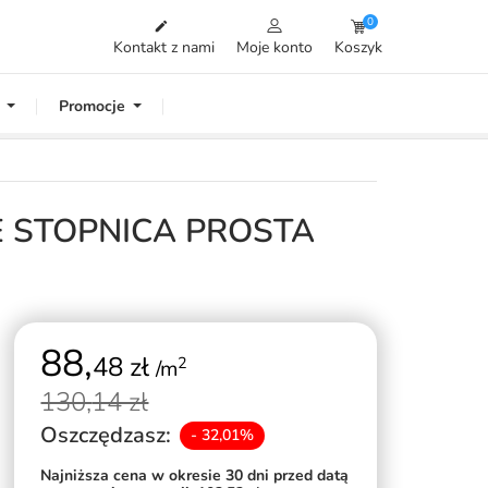
0

Kontakt z nami
Moje konto
Koszyk
Promocje
GE STOPNICA PROSTA
88,
48 zł
2
/m
130,
14 zł
Oszczędzasz:
- 32,01%
Najniższa cena w okresie 30 dni przed datą