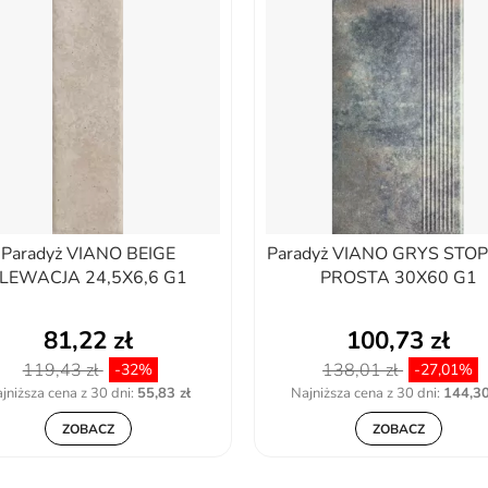
Paradyż VIANO BEIGE
Paradyż VIANO GRYS STO
LEWACJA 24,5X6,6 G1
PROSTA 30X60 G1
81,22 zł
100,73 zł
119,43 zł
138,01 zł
-32%
-27,01%
jniższa cena z 30 dni:
55,83 zł
Najniższa cena z 30 dni:
144,30
ZOBACZ
ZOBACZ