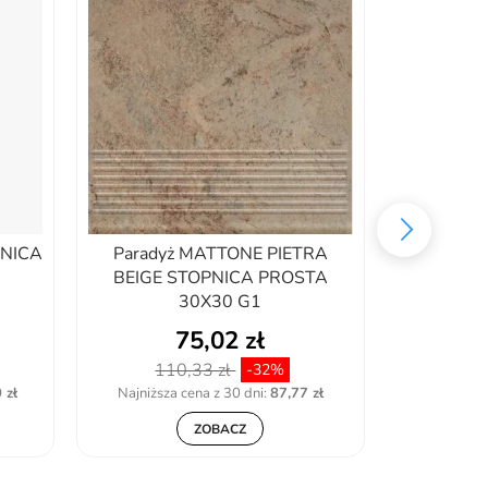
PNICA
Paradyż MATTONE PIETRA
Para
BEIGE STOPNICA PROSTA
ELEWACJ
30X30 G1
75,02 zł
110,33 zł
15
-32%
 zł
Najniższa cena z 30 dni:
87,77 zł
Najniższa
ZOBACZ