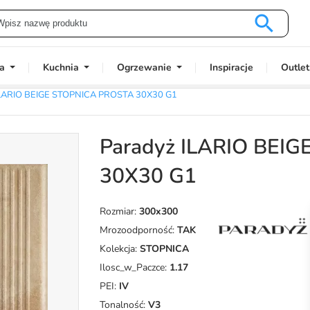

a
Kuchnia
Ogrzewanie
Inspiracje
Outlet
ILARIO BEIGE STOPNICA PROSTA 30X30 G1
Paradyż ILARIO BEI
30X30 G1
Rozmiar:
300x300
Mrozoodporność:
TAK
Kolekcja:
STOPNICA
Ilosc_w_Paczce:
1.17
PEI:
IV
Tonalność:
V3