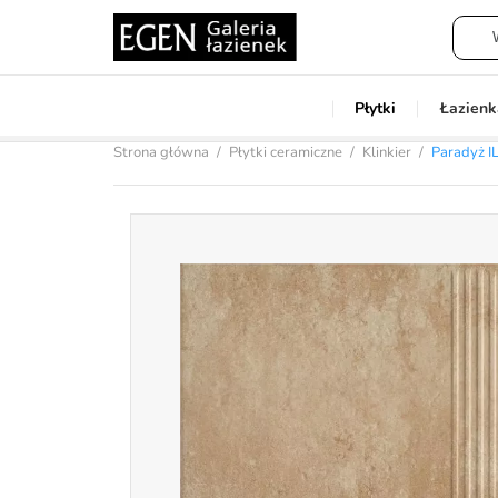
Płytki
Łazienk
Strona główna
Płytki ceramiczne
Klinkier
Paradyż 