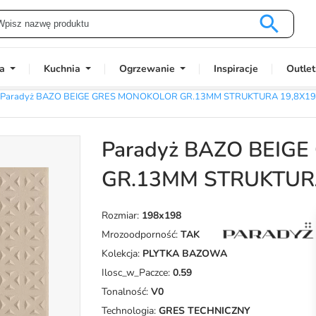

a
Kuchnia
Ogrzewanie
Inspiracje
Outlet
Paradyż BAZO BEIGE GRES MONOKOLOR GR.13MM STRUKTURA 19,8X19
Paradyż BAZO BEIG
GR.13MM STRUKTURA
Rozmiar:
198x198
Mrozoodporność:
TAK
Kolekcja:
PLYTKA BAZOWA
Ilosc_w_Paczce:
0.59
Tonalność:
V0
Technologia:
GRES TECHNICZNY