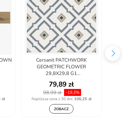
ROWN
Cersanit PATCHWORK
Ceramika
GEOMETRIC FLOWER
SMOKE (7
29,8X29,8 G1
TGGZ1055066265
79,89 zł
98,99 zł
100
-19,3%
 zł
Najniższa cena z 30 dni:
106,25 zł
Najniższa
ZOBACZ