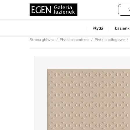
Płytki
Łazienk
Strona główna
Płytki ceramiczne
Płytki podłogowe