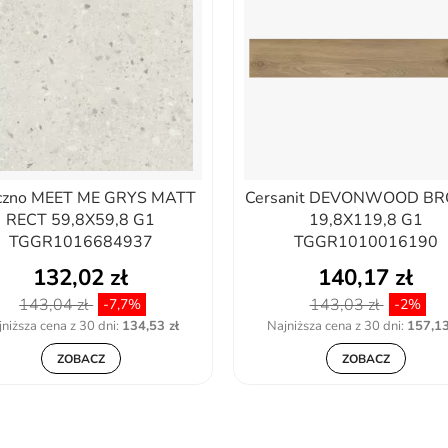
czno MEET ME GRYS MATT
Cersanit DEVONWOOD B
RECT 59,8X59,8 G1
19,8X119,8 G1
TGGR1016684937
TGGR1010016190
132,02 zł
140,17 zł
143,04 zł
143,03 zł
-7,7%
-2%
niższa cena z 30 dni:
134,53 zł
Najniższa cena z 30 dni:
157,13
ZOBACZ
ZOBACZ