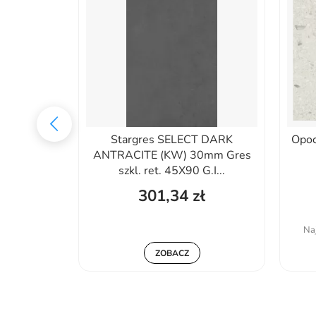
0X60(64,8)
Stargres SELECT DARK
Opo
E BEIGE
ANTRACITE (KW) 30mm Gres
..
szkl. ret. 45X90 G.I...
301,34 zł
01%
:
76,00 zł
Naj
ZOBACZ