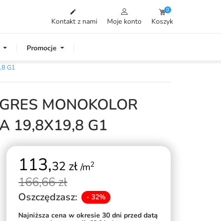
0

Kontakt z nami
Moje konto
Koszyk
Promocje
,8 G1
E GRES MONOKOLOR
 19,8X19,8 G1
113,
32 zł
2
/m
166,
66 zł
Oszczędzasz:
- 32%
Najniższa cena w okresie 30 dni przed datą