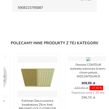
5908223785887
POLECAMY INNE PRODUKTY Z TEJ KATEGORII
Omnires CONTOUR
wylewka wannowa ścienna,
chrom połysk
WDCONTOURCR
309,99 zł
430,00 zł
-27,91%
Najniższa cena z 30 dni:
296,70 zł
Kohlman Deszczownica
kwadratowa 25cm Axel
BRUSHED GOLD Q25EGDB