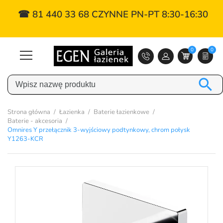
☎ 81 440 33 68 CZYNNE PN-PT 8:30-16:30
0
0

Strona główna
Łazienka
Baterie łazienkowe
Baterie - akcesoria
Omnires Y przełącznik 3-wyjściowy podtynkowy, chrom połysk
Y1263-KCR